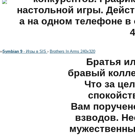
настольной игры. Дейст
а на одном телефоне в 
4
›
›
Symbian 9
- Игры в SIS
›
Brothers In Arms 240х320
Братья ил
бравый колле
Что за це
спокойст
Вам поручен
взводов. Н
мужественных