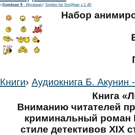
›
›
Symbian 9
- Интернет
›
Smiles for Sm@per v.1.45
Набор анимир
Книги
›
Аудиокнига Б. Акунин 
Книга «
Вниманию читателей пр
криминальный роман 
стиле детективов XIX с