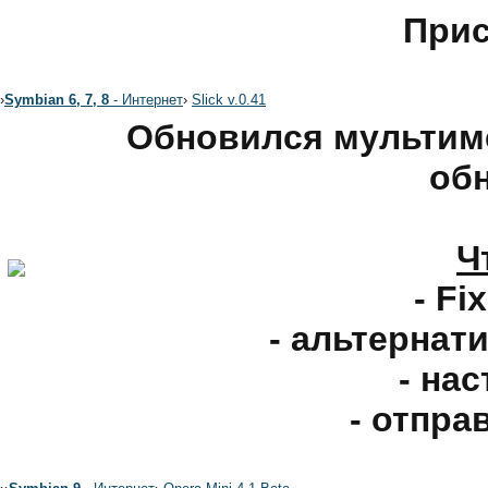
Прис
›
Symbian 6, 7, 8
- Интернет
›
Slick v.0.41
Обновился мультим
обн
Ч
- Fi
- альтернат
- нас
- отпра