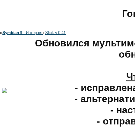
Го
›
›
Symbian 9
- Интернет
›
Slick v.0.41
Обновился мультим
обн
Ч
- исправлен
- альтернат
- нас
- отпра