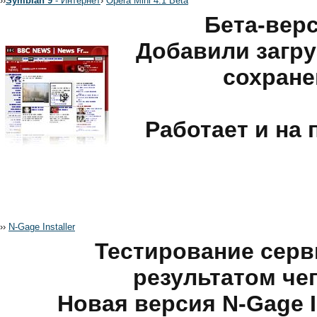
›
›
Symbian 9
- Интернет
›
Opera Mini 4.1 Beta
Бета-верс
Добавили загру
сохране
Работает и на
›
›
N-Gage Installer
Тестирование серв
результатом чег
Новая версия N-Gage I