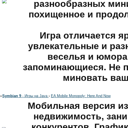
разнообразных мини
похищенное и продол
Игра отличается я
увлекательные и ра
веселья и юмора
запоминающиеся. Не пр
миновать ваш
›
›
Symbian 9
- Игры на Java
›
EA Mobile Monopoly: Here And Now
Мобильная версия и
недвижимость, зан
конкурентов. График