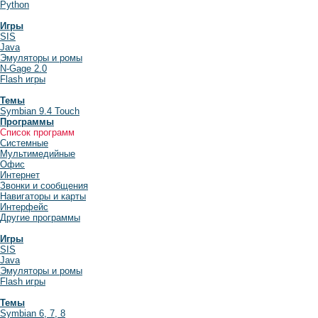
Python
Игры
SIS
Java
Эмуляторы и ромы
N-Gage 2.0
Flash игры
Темы
Symbian 9.4 Touch
Программы
Список программ
Системные
Мультимедийные
Офис
Интернет
Звонки и сообщения
Навигаторы и карты
Интерфейс
Другие программы
Игры
SIS
Java
Эмуляторы и ромы
Flash игры
Темы
Symbian 6, 7, 8