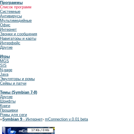
Программы
Список программ
Системные
Антивирусы
Мультимедийные
Офис
Интернет
Звонки и сообщения
Навигаторы и карты
Интерфейс
Другие
Игры
MGS
SIS
N-gage
Java
Эмуляторы и ромы
Сейвы и патчи
Темы (Symbian 7-8)
Другие
Шрифты
Книги
Прошивки
Ромы для сеги
›
›
Symbian 9
- Интернет
›
mConnection v.0.01 beta