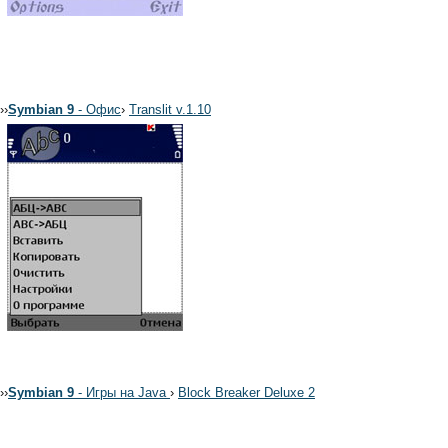
›
›
Symbian 9
- Офис
›
Translit v.1.10
›
›
Symbian 9
- Игры на Java
›
Block Breaker Deluxe 2