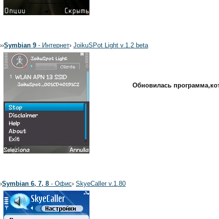
›
›
Symbian 9
- Интернет
›
JoikuSPot Light v.1.2 beta
Обновилась программа,кото
›
Symbian 6, 7, 8
- Офис
›
SkyeCaller v.1.80