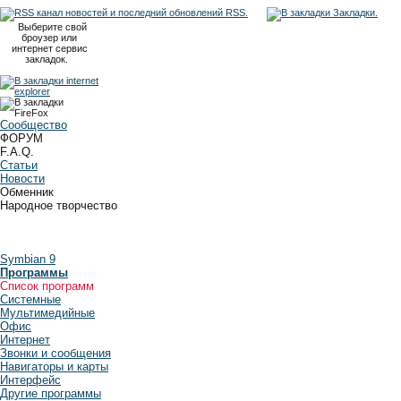
RSS.
Закладки.
Выберите свой
броузер или
интернет сервис
закладок.
Сообщество
ФОРУМ
F.A.Q.
Статьи
Новости
Обменник
Народное творчество
Symbian 9
Программы
Список программ
Системные
Мультимедийные
Офис
Интернет
Звонки и сообщения
Навигаторы и карты
Интерфейс
Другие программы