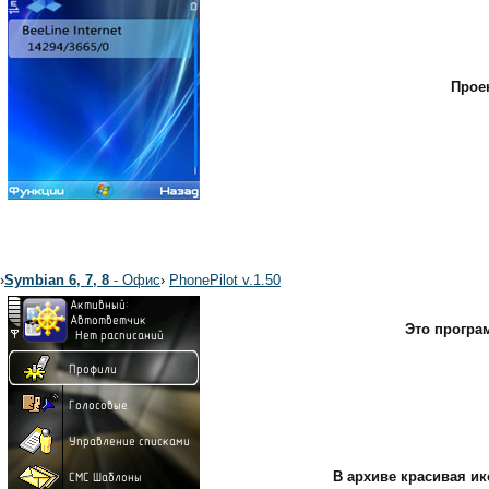
Прое
›
Symbian 6, 7, 8
- Офис
›
PhonePilot v.1.50
Это програм
В архиве красивая ик