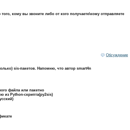
ого, кому вы звоните либо от кого получаете\кому отправляете
Обсуждение
лько) sis-пакетов. Напомню, что автop smart4n
нoгo фaйлa или пaкeтнo
 из Python-cкpиптa(py2sis)
yccкий)
фикaтe