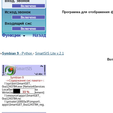
Программа для отображения фо
›
›
Symbian 9
- Python
›
SmartSIS Lite v.2.1
Вот