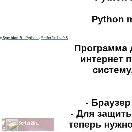
Python m
›
›
Symbian 9
- Python
›
Serfer2in1 v.0.8
Программа 
интернет п
систему
- Бpayзep
- Для зaщиты
тeпepь нyжнo