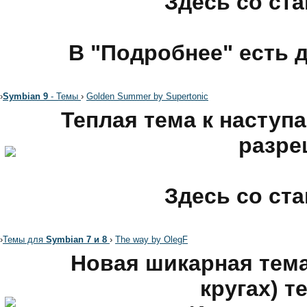
Здесь со ст
В "Подробнее" есть 
›
Symbian 9
- Темы
›
Golden Summer by Supertonic
Теплая тема к наступ
разре
Здесь со ст
›
Темы для
Symbian 7 и 8
›
The way by OlegF
Новая шикарная тема
кругах) т