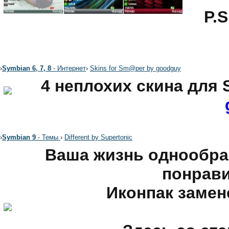
P.
›
Symbian 6, 7, 8
- Интернет
›
Skins for Sm@per by goodguy
4 неплохих скина для
›
Symbian 9
- Темы
›
Different by Supertonic
Ваша жизнь однообраз
понрави
Иконпак замен