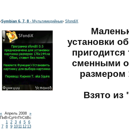
›
Symbian 6, 7, 8
- Мультимедийные
›
SfondiX
Маленьк
установки об
пригодится 
сменными о
размером 
Взято из 
«
Апрель 2008
»
Пн
Вт
Ср
Чт
Пт
Сб
Вс
1
2
3
4
5
6
7
8
9
10
11
12
13