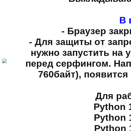
В 
- Бpayзep закр
- Для зaщиты oт зaпp
нyжнo зaпycтить нa 
пepeд cepфингoм. Haп
760бaйт), пoявитcя 
Для ра
Python 
Python 
Python 