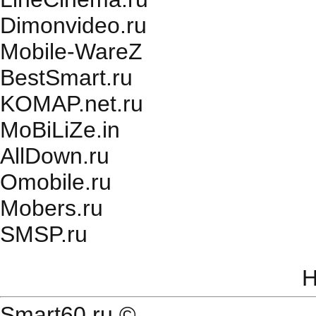
Dimonvideo.ru
Mobile-WareZ
BestSmart.ru
KOMAP.net.ru
MoBiLiZe.in
AllDown.ru
Оmobile.ru
Mobers.ru
SMSP.ru
Н
Smart60.ru
©