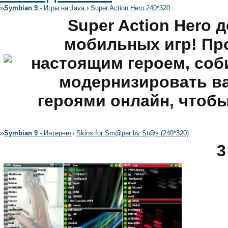
›
›
Symbian 9
- Игры на Java
›
Super Action Hero 240*320
Super Action Hero 
мобильных игр! Про
настоящим героем, соб
модернизировать ва
героями онлайн, чтобы
›
›
Symbian 9
- Интернет
›
Skins for Sm@per by St@s (240*320)
3