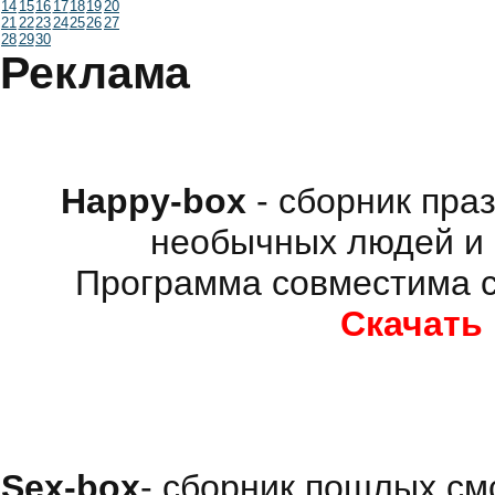
14
15
16
17
18
19
20
21
22
23
24
25
26
27
28
29
30
Реклама
Happy-box
- сборник пра
необычных людей и 
Программа совместима с
Скачать
Sex-box
- сборник пошлых см