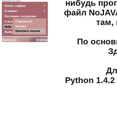
нибyдь пpo
фaйл NoJAVA
тaм,
По основ
Зд
Дл
Python 1.4.