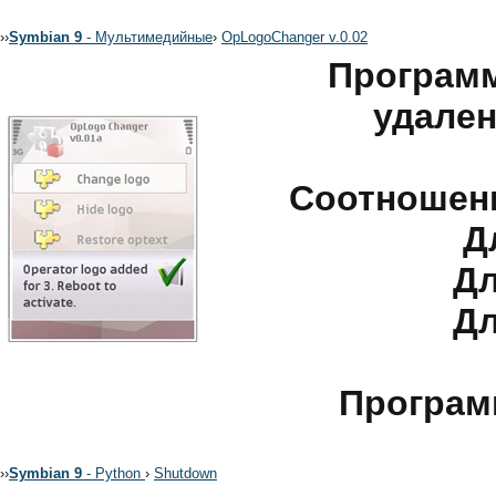
›
›
Symbian 9
- Мультимедийные
›
OpLogoChanger v.0.02
Программ
удален
Соотношени
Д
Дл
Дл
Програм
›
›
Symbian 9
- Python
›
Shutdown