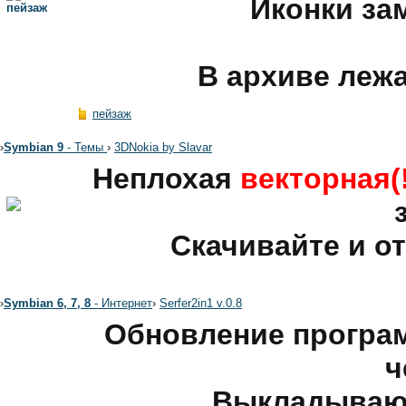
Иконки за
В архиве леж
пейзаж
›
Symbian 9
- Темы
›
3DNokia by Slavar
Неплохая
векторная(!
Скачивайте и о
›
Symbian 6, 7, 8
- Интернет
›
Serfer2in1 v.0.8
Обновление програ
ч
Выкладываю 