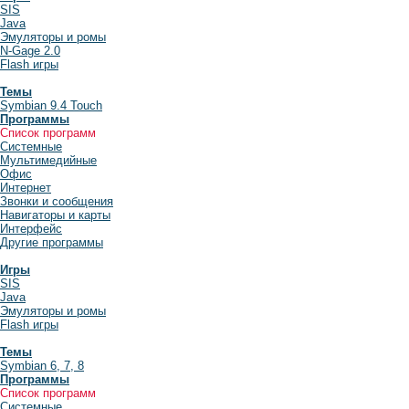
SIS
Java
Эмуляторы и ромы
N-Gage 2.0
Flash игры
Темы
Symbian 9.4 Touch
Программы
Список программ
Системные
Мультимедийные
Офис
Интернет
Звонки и сообщения
Навигаторы и карты
Интерфейс
Другие программы
Игры
SIS
Java
Эмуляторы и ромы
Flash игры
Темы
Symbian 6, 7, 8
Программы
Список программ
Системные