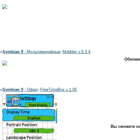
›
›
Symbian 9
- Мультимедийные
›
Mobbler v.0.3.4
Обновил
›
›
Symbian 9
- Офис
›
FreeTimeBox v.1.05
Вы сможете на