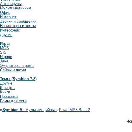
Антивирусы
Мультимедийные
Офис
Интернет
Звонки и сообщения
Навигаторы и карты
Интерфейс
Другие
Игры
MGS
SIS
N-gage
Java
Эмуляторы и ромы
Сейвы и патчи
Темы (Symbian 7-8)
Другие
Шрифты
Книги
Прошивки
Ромы для сеги
›
›
Symbian 9
- Мультимедийные
›
PowerMP3 Beta 2
Ис