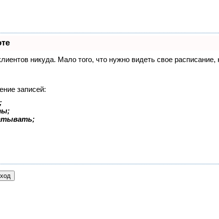
оте
 клиентов никуда. Мало того, что нужно видеть свое расписание
ение записей:
;
ты;
батывать;