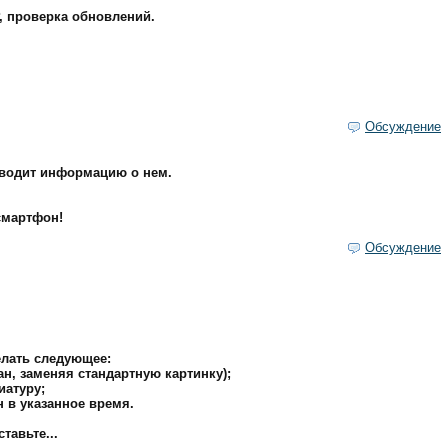
, проверка обновлений.
Обсуждение
ыводит информацию о нем.
смартфон!
Обсуждение
елать следующее:
ан, заменяя стандартную картинку);
иатуру;
 в указанное время.
тавьте...