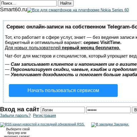
Smart60.ru
Сервис онлайн-записи на собственном Telegram-б
Тот, кто работает в сфере услуг, знает — без ведения записи
бюджетный и оптимальный вариант:
сервис VisitTime.
Для новых пользователей
первый месяц бесплатно
.
Чат-бот для мастеров и специалистов, который упрощает вед
—
Сам записывает клиентов и напоминает им о визите
—
Персонализирует скидки, чаевые, кэшбэк и предопла
—
Увеличивает доходимость и помогает больше зара
Начать пользоваться сервисом
Вход на сайт
Забыли пароль?
Регистрация
RSS.
Закладки.
Выберите свой
броузер или
интернет сервис