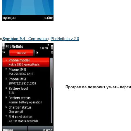
›
›
Symbian 9.4
- Системные
›
PhoNetInfo v.2.0
Программа позволит узнать верси