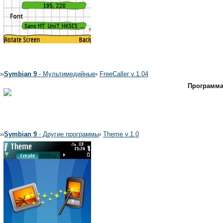
›
›
Symbian 9
- Мультимедийные
›
FreeCaller v.1.04
Программа
›
›
Symbian 9
- Другие программы
›
Theme v.1.0