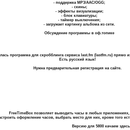
- поддержка MP3/AAC/OGG;
- скины;
- эффекты визуализации;
- блок клавиатуры;
- таймер выключения;
- загружает картинку альбома из сети.
Обсуждение программы в оф.топике
ась программа для скробблинга сервиса last.fm (lastfm.ru) прямо и
Есть русский язык!
Нужна предварительная регистрация на сайте.
FreeTimeBox позволяет выводить часы в любых приложениях, к
строить оформление часов, выбрать место для них, кроме того ес
Версию для 5800 качаем здесь