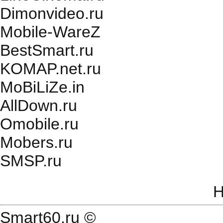
Dimonvideo.ru
Mobile-WareZ
BestSmart.ru
KOMAP.net.ru
MoBiLiZe.in
AllDown.ru
Оmobile.ru
Mobers.ru
SMSP.ru
Н
Smart60.ru
©