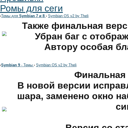
Ромы для сеги
›
Темы для
Symbian 7 и 8
›
Symbian OS v2 by Theli
Также финальная верси
Убран баг с отобра
Автору особая бл
›
Symbian 9
- Темы
›
Symbian OS v2 by Theli
Финальная 
В новой версии исправ
шара, заменено окно н
си
Версия со с