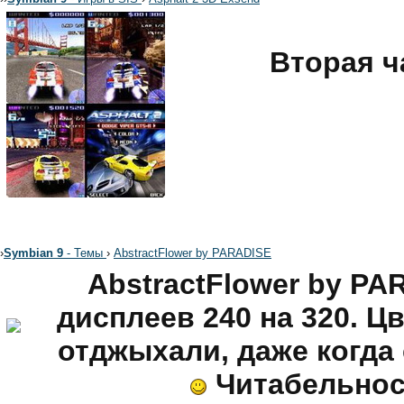
Вторая ч
›
Symbian 9
- Темы
›
AbstractFlower by PARADISE
AbstractFlower by PA
дисплеев 240 на 320. Ц
отджыхали, даже когда 
Читабельнос