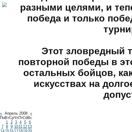
разными целями, и теп
победа и только поб
турни
Этот зловредный т
повторной победы в эт
остальных бойцов, как
искусствах на долго
допус
«
Апрель 2008
»
Пн
Вт
Ср
Чт
Пт
Сб
Вс
1
2
3
4
5
6
7
8
9
10
11
12
13
14
15
16
17
18
19
20