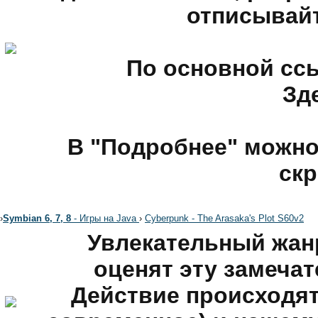
отписывайте
По основной сс
Зд
В "Подробнее" можн
скр
›
Symbian 6, 7, 8
- Игры на Java
›
Cyberpunk - The Arasaka's Plot S60v2
Увлекательный жанр
оценят эту замечат
Действие происходят