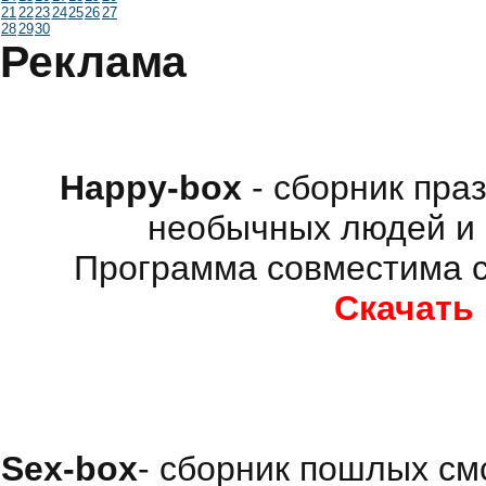
21
22
23
24
25
26
27
28
29
30
Реклама
Happy-box
- сборник пра
необычных людей и 
Программа совместима с
Скачать
Sex-box
- сборник пошлых см