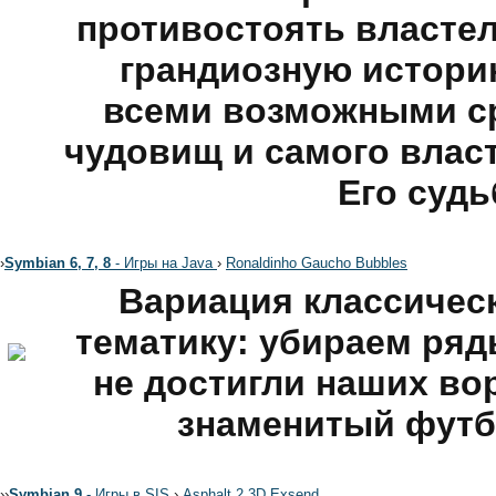
противостоять властел
грандиозную истори
всеми возможными с
чудовищ и самого власт
Его судь
›
Symbian 6, 7, 8
- Игры на Java
›
Ronaldinho Gaucho Bubbles
Вариация классичес
тематику: убираем ряд
не достигли наших вор
знаменитый футб
›
›
Symbian 9
- Игры в SIS
›
Asphalt 2 3D Exsend