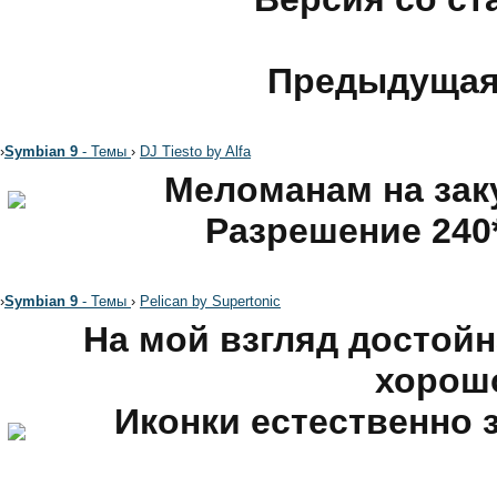
Предыдущая
›
Symbian 9
- Темы
›
DJ Tiesto by Alfa
Меломанам на заку
Разрешение 240
›
Symbian 9
- Темы
›
Pelican by Supertonic
На мой взгляд достойн
хорош
Иконки естественно 