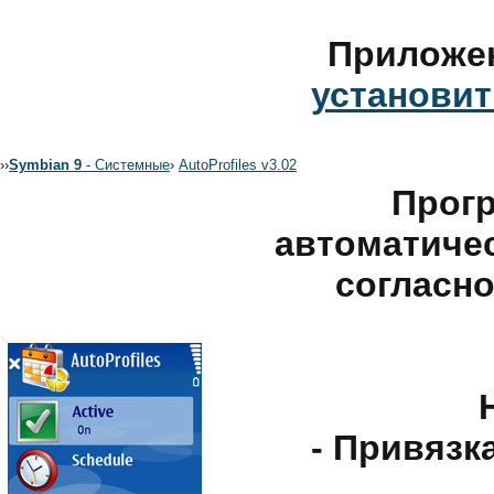
Приложе
установит
›
›
Symbian 9
- Системные
›
AutoProfiles v3.02
Прогр
автоматиче
согласн
- Привязк