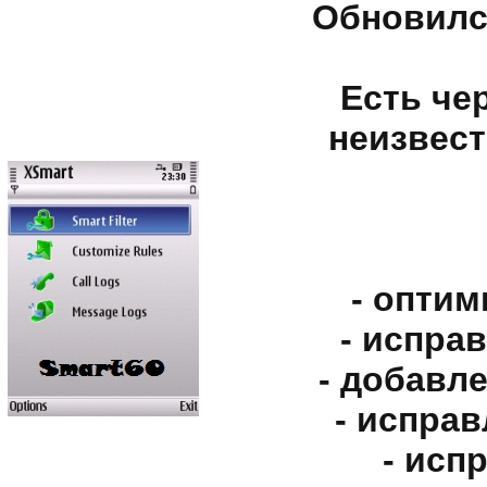
Обновилс
Есть че
неизвес
- опти
- испра
- добавл
- испра
- исп