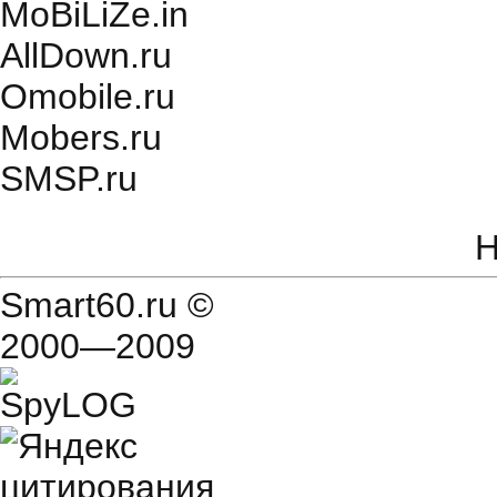
MoBiLiZe.in
AllDown.ru
Оmobile.ru
Mobers.ru
SMSP.ru
Н
Smart60.ru
©
2000—2009