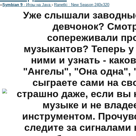
›
›
Symbian 9
- Игры на Java
›
Ranetki : New Season 240x320
Уже слышали заводны
девчонок? Смот
сопереживали пр
музыкантов? Теперь у 
ними и узнать - како
"Ангелы", "Она одна",
сыграете сами на с
страшно даже, если вы 
музыке и не влад
инструментом. Прочув
следите за сигналами 