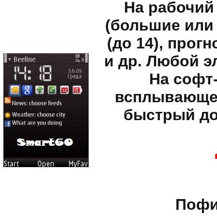
На рабочий
(большие или
(до 14), прог
и др. Любой э
На софт
всплывающее 
быстрый до
Пофи