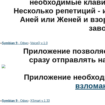
необходимые клавиш
Несколько репетиций - 
Аней или Женей и вз
зав
›
›
Symbian 9
- Офис
›
VoiceQ v.1.0
Приложение позволяе
сразу отправлять н
Приложение необхо
взлома
›
›
Symbian 9
- Офис
›
XSmart v.1.33