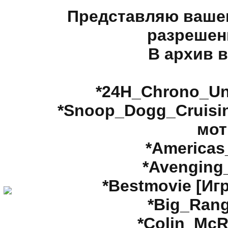
Представляю ваше
разрешени
В архив в
*24H_Chrono_Uni
*Snoop_Dogg_Cruisi
мот
*Americas
*Avenging
*Bestmovie [Иг
*Big_Rang
*Colin_McR