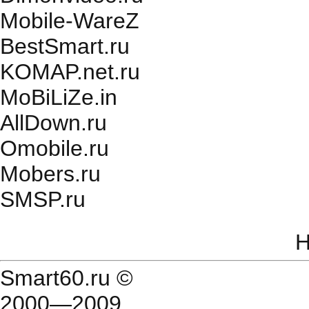
Mobile-WareZ
BestSmart.ru
KOMAP.net.ru
MoBiLiZe.in
AllDown.ru
Оmobile.ru
Mobers.ru
SMSP.ru
Н
Smart60.ru
©
2000—2009