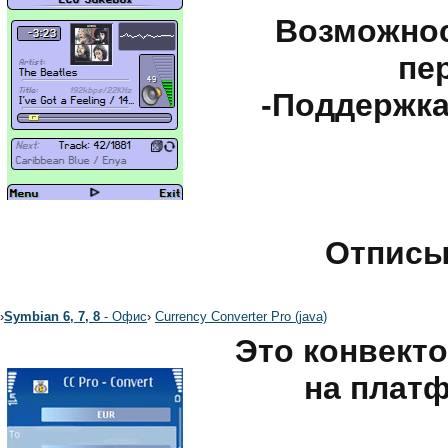
Возможнос
пе
-Поддержка
Отписыв
›
Symbian 6, 7, 8
- Офис
›
Currency Converter Pro (java)
Это конвект
на платф