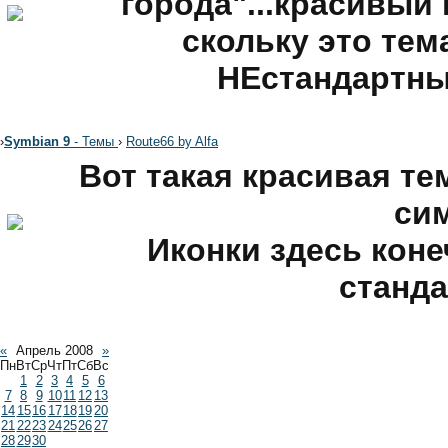
города"...красивый
скольку это тема
НЕстандартны
›
Symbian 9
- Темы
›
Route66 by Alfa
Вот такая красивая тем
си
Иконки здесь кон
станда
«
Апрель 2008
»
Пн
Вт
Ср
Чт
Пт
Сб
Вс
1
2
3
4
5
6
7
8
9
10
11
12
13
14
15
16
17
18
19
20
21
22
23
24
25
26
27
28
29
30