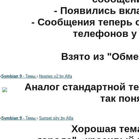
- Появились вкл
- Сообщения теперь 
телефонов у 
Взято из "Обме
›
Symbian 9
- Темы
›
Nseries v2 by Alfa
Аналог стандартной те
так пон
›
Symbian 9
- Темы
›
Sunset sity by Alfa
Хорошая тема