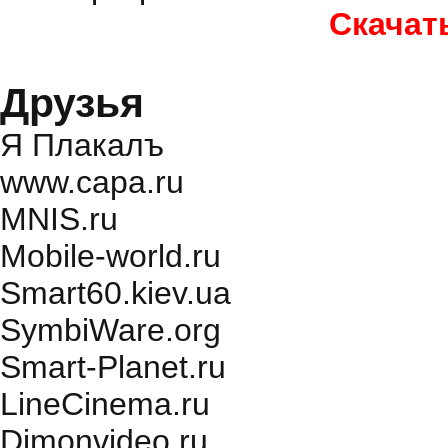
Скачат
Друзья
Я Плакалъ
www.capa.ru
MNIS.ru
Mobile-world.ru
Smart60.kiev.ua
SymbiWare.org
Smart-Planet.ru
LineCinema.ru
Dimonvideo.ru