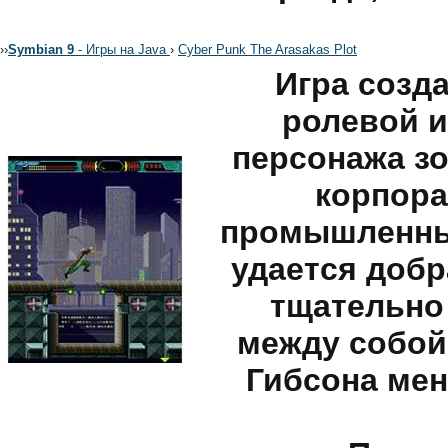
›
›
Symbian 9
- Игры на Java
›
Cyber Punk The Arasakas Plot
Игра созд
ролевой и
персонажа зо
корпора
промышленны
удается добр
тщательно
между собой
Гибсона мен