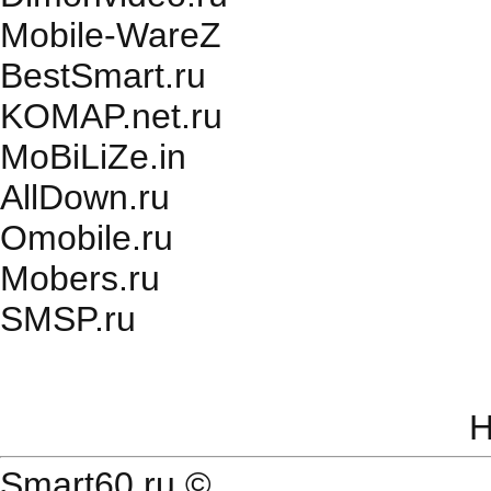
Mobile-WareZ
BestSmart.ru
KOMAP.net.ru
MoBiLiZe.in
AllDown.ru
Оmobile.ru
Mobers.ru
SMSP.ru
Н
Smart60.ru
©