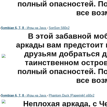
полный опасностей. По
все во
›
Symbian 6, 7, 8
- Игры на Java
›
SonSon S60v2
В этой забавной мо
аркады вам предстоит 
друзьям добраться д
таинственном остров
полный опасностей. По
все во
›
Symbian 6, 7, 8
- Игры на Java
›
Phantom Duck [Paperinik] s60v2
Неплохая аркада, с 