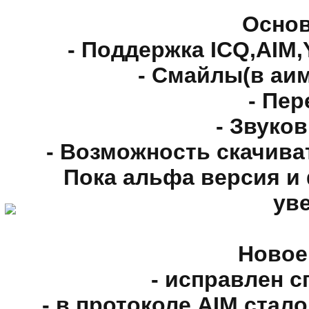
Основ
- Поддержка ICQ,AIM,
- Смайлы(в аи
- Пе
- Звуко
- Возможность скачива
Пока альфа версия и
ув
Новое 
- исправлен с
- в протоколе AIM ста