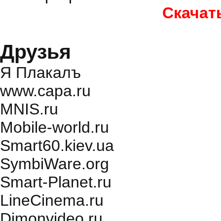
Скачат
Друзья
Я Плакалъ
www.capa.ru
MNIS.ru
Mobile-world.ru
Smart60.kiev.ua
SymbiWare.org
Smart-Planet.ru
LineCinema.ru
Dimonvideo.ru