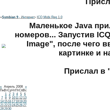
Присл
›
›
Symbian 9
- Интернет
›
ICQ Mobi Reg 1.0
Маленькое Java при
номеров... Запустив ICQ
Image", после чего 
картинке и на
Прислал в 
«
Апрель 2008
»
Пн
Вт
Ср
Чт
Пт
Сб
Вс
1
2
3
4
5
6
7
8
9
10
11
12
13
14
15
16
17
18
19
20
21
22
23
24
25
26
27
28
29
30