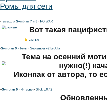
Ромы для сеги
›
Темы для
Symbian 7 и 8
›
NO WAR
Вот такая пацифист
разные
›
Symbian 9
- Темы
›
September v2 by Alfa
Тема на осенний моти
нужно(!) кач
Иконпак от автора, то е
›
›
Symbian 9
- Интернет
›
Slick v.0.42
Обновленный