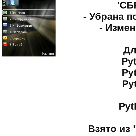
'СБ
- Убрана 
- Измен
Дл
Py
Py
Py
Pyt
Взято из 