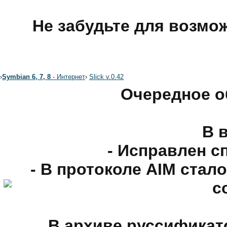
Не забудьте для возмо
›
Symbian 6, 7, 8
- Интернет
›
Slick v.0.42
Очередное о
В в
- Исправлен с
- В протоколе AIM ста
с
В архиве руссификатор