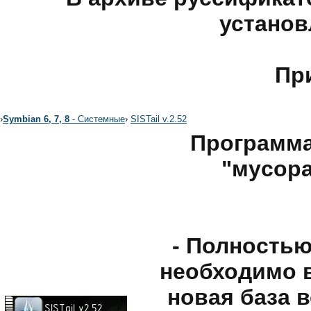
установ
Пр
›
Symbian 6, 7, 8
- Системные
›
SISTail v.2.52
Пpoгpaммa
"мycopa
- Полностью
необходимо 
новая база 