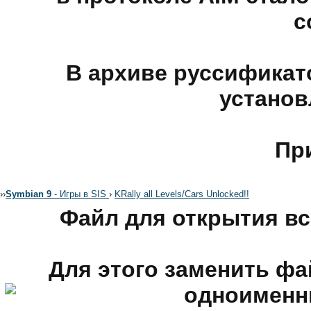
с
В архиве руссификатор
установ
Пр
›
›
Symbian 9
- Игры в SIS
›
KRally all Levels/Cars Unlocked!!
Файл для открытия вс
Для этого заменить фай
одноименн