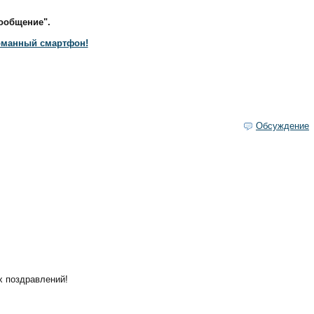
ообщение".
ломанный смартфон!
Обсуждение
х поздравлений!