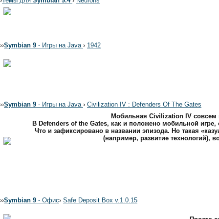
›
Темы для
Symbian 9.4
›
Neurons
›
›
Symbian 9
- Игры на Java
›
1942
›
›
Symbian 9
- Игры на Java
›
Civilization IV : Defenders Of The Gates
Мобильная Civilization IV совсе
В Defenders of the Gates, как и положено мобильной иг
Что и зафиксировано в названии эпизода. Но такая «ка
(например, развитие технологий), 
›
›
Symbian 9
- Офис
›
Safe Deposit Box v.1.0.15