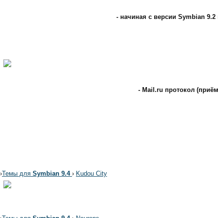
- начиная с версии Symbian 9
- Mail.ru протокол (при
›
Темы для
Symbian 9.4
›
Kudou City