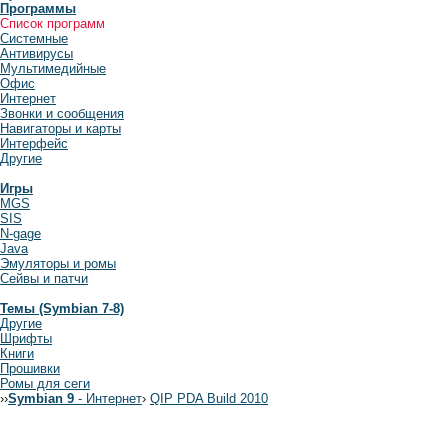
Программы
Список программ
Системные
Антивирусы
Мультимедийные
Офис
Интернет
Звонки и сообщения
Навигаторы и карты
Интерфейс
Другие
Игры
MGS
SIS
N-gage
Java
Эмуляторы и ромы
Сейвы и патчи
Темы (Symbian 7-8)
Другие
Шрифты
Книги
Прошивки
Ромы для сеги
›
›
Symbian 9
- Интернет
›
QIP PDA Build 2010