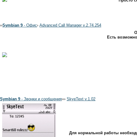
Просто с
›
›
Symbian 9
- Офис
›
Advanced Call Manager v.2.74.254
О
Есть возможно
Symbian 9
- Звонки и сообщения
›
›
›
SkyeText v.1.02
Для нормальной работы необходи