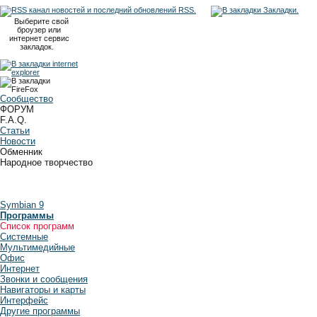
RSS.
Закладки.
Выберите свой
броузер или
интернет сервис
закладок.
Сообщество
ФОРУМ
F.A.Q.
Статьи
Новости
Обменник
Народное творчество
Symbian 9
Программы
Список программ
Системные
Мультимедийные
Офис
Интернет
Звонки и сообщения
Навигаторы и карты
Интерфейс
Другие программы