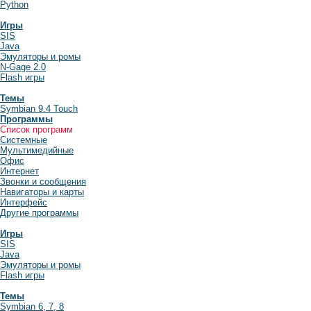
Python
Игры
SIS
Java
Эмуляторы и ромы
N-Gage 2.0
Flash игры
Темы
Symbian 9.4 Touch
Программы
Список программ
Системные
Мультимедийные
Офис
Интернет
Звонки и сообщения
Навигаторы и карты
Интерфейс
Другие программы
Игры
SIS
Java
Эмуляторы и ромы
Flash игры
Темы
Symbian 6, 7, 8