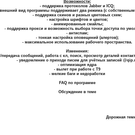
Возможности:
- поддержка протоколов Jabber и ICQ;
.2 внешний вид программы поддерживает два режима (с собственны
- поддержка скинов и разных цветовых схем;
- настройка шрифтов и цветов;
- анимированные смайлы;
- поддержка прокси и возможность выбора точки доступа по умо
- антиспам;
- тонкая настройка оповещений (алертов);
- максимальное использование рабочего пространства.
Изменения:
ём/передача сообщений, работа с кл, поиск, просмотр деталей конта
- уведомление о приходе писем для учётных записей @qip.
- оптимизация ядра
- вылет при работе с Т9
- мелкие баги и недоработки
FAQ по программе
Обсуждение в теме
Дорожная тем