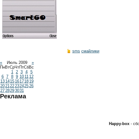
sms
смайлики
«
Июль 2009
»
Пн
Вт
Ср
Чт
Пт
Сб
Вс
1
2
3
4
5
6
7
8
9
10
11
12
13
14
15
16
17
18
19
20
21
22
23
24
25
26
27
28
29
30
31
Реклама
Happy-box
- с