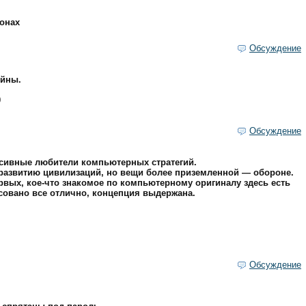
онах
Обсуждение
ойны.
0
Обсуждение
рессивные любители компьютерных стратегий.
у развитию цивилизаций, но вещи более приземленной — обороне.
рвых, кое-что знакомое по компьютерному оригиналу здесь есть
исовано все отлично, концепция выдержана.
Обсуждение