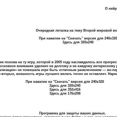
О нейр
Очередная леталка на тему Второй мировой в
При нажатии на "Скачать" версия для 240х32
Здесь для 320х240
м не похожа на ту игру, которой в 2005 году наслаждалось все прог
ре, основное внимание уделено не долгому и не каждому интересном
зуализация» не помешала игре быть отличным развлечением — во-пе
во-вторых, внешность игры лучшего желать точно не оставляет. Нар
При нажатии на "Скачать" версия для 240х320
Здесь для 320х240
Здесь для 352х416
Здесь для 176х208
Программа для защиты ваших данных.