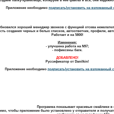
оздаем папку-хранилище, копируем в нее файлы и все, они надежно
Приложение необходимо
подписать|установить на взломанный 
бновился хороший менеджер звонков с функцией отсева нежелател
сть создания черных и белых списков, автоответчик, профили, авто
Работает и на 5800!
Изменения:
- улучшена работа на N97;
- пофиксены баги.
ДОБАВЛЕНО!
Руссификатор от Danilkin!
Приложение необходимо
подписать|установить на взломанный 
Программа показывает красивые смайлики в
мо, чтобы приложение было установлено у отправителя и получател