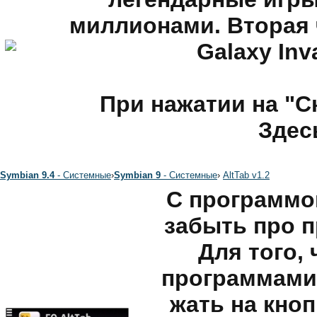
миллионами. Вторая ч
Galaxy Inv
При нажатии на "С
Здес
Symbian 9.4
- Системные
›
Symbian 9
- Системные
›
AltTab v1.2
С программо
забыть про 
Для того,
программами 
жать на кноп