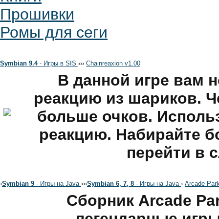
Прошивки
Ромы для сеги
Symbian 9.4
- Игры в SIS
›
›
›
Chainreaxion v1.00
В данной игре вам 
реакцию из шариков. Ч
больше очков. Исполь
реакцию. Набирайте б
перейти в 
›
Symbian 9
- Игры на Java
›
›
›
Symbian 6, 7, 8
- Игры на Java
›
Arcade Par
Сборник Arcade Par
легендарные игр