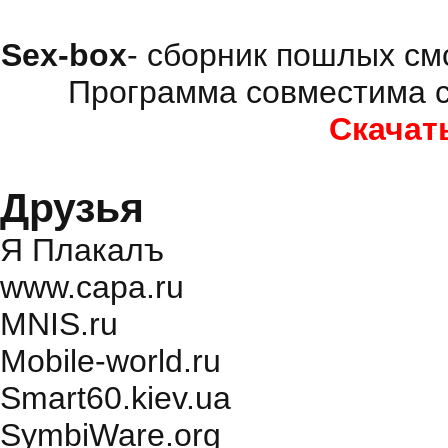
Sex-box
- сборник пошлых см
Программа совместима с
Скачат
Друзья
Я Плакалъ
www.capa.ru
MNIS.ru
Mobile-world.ru
Smart60.kiev.ua
SymbiWare.org