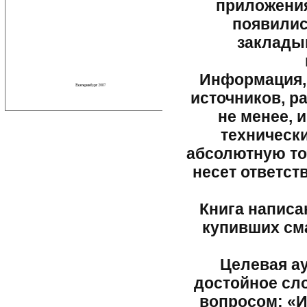
приложения
появилис
заклады
Информация, 
источников, р
не менее, 
технически
абсолютную то
несет ответст
Книга написа
купивших см
Целевая а
достойное сло
вопросом: «И