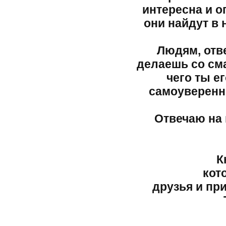
интересна и о
они найдут в 
Людям, отв
делаешь со сма
чего ты е
самоуверенн
Отвечаю на 
К
кот
друзья и пр