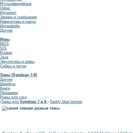
Мультимедийные
Офис
Интернет
Звонки и сообщения
Навигаторы и карты
Интерфейс
Другие
Игры
MGS
SIS
N-gage
Java
Эмуляторы и ромы
Сейвы и патчи
Темы (Symbian 7-8)
Другие
Шрифты
Книги
Прошивки
Ромы для сеги
›
Темы для
Symbian 7 и 8
›
Darkly blue texture