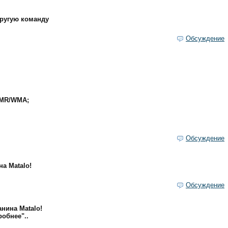
другую команду
Обсуждение
AMR/WMA;
Обсуждение
а Matalo!
Обсуждение
нина Matalo!
обнее"..