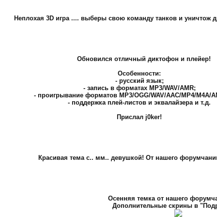
Неплохая 3D игра .... выберы свою команду танков и уничтож 
Обновился отличный диктофон и плейер!
Особенности:
- русский язык;
- запись в форматах MP3/WAV/AMR;
- проигрывание форматов MP3/OGG/WAV/AAC/MP4/M4A/
- поддержка плей-листов и эквалайзера и т.д.
Прислал j0ker!
Красивая тема с.. мм.. девушкой! От нашего форумчанин
Осенняя темка от нашего форумча
Дополнительные скрины в "Подр