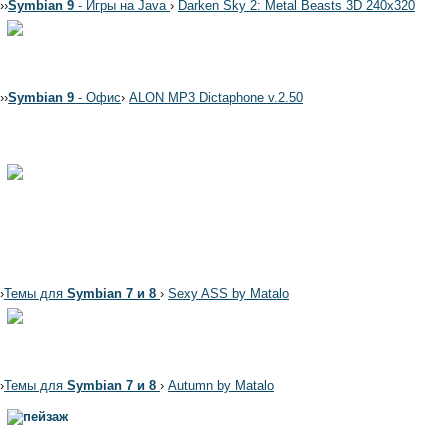
›
›
Symbian 9
- Игры на Java
›
Darken Sky 2: Metal Beasts 3D 240x320
›
›
Symbian 9
- Офис
›
ALON MP3 Dictaphone v.2.50
›
Темы для
Symbian 7 и 8
›
Sexy ASS by Matalo
›
Темы для
Symbian 7 и 8
›
Autumn by Matalo