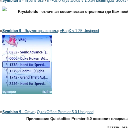
›
›
Symbian 9
- Игры в SIS
›
In-Fusio Krystaloids v 1.0.04 Multilingual S60v3
Krystaloids - отличная космическая стрелялка где Вам н
›
›
Symbian 9
- Эмуляторы и ромы
›
vBagX v.1.25 Unsigned
›
›
Symbian 9
- Офис
›
QuickOffice Premier 5.0 Unsigned
Приложение Quickoffice Premier 5.0 позволит владел
Кстати, эт