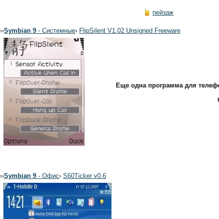
пейзаж
›
›
Symbian 9
- Системные
›
FlipSilent V1.02 Unsigned Freeware
Еще одна программа для телефо
›
›
Symbian 9
- Офис
›
S60Ticker v0.6