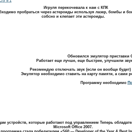
 OS 9.1
Игруля перекочевала к нам с КПК
еобходимо пробраться через астероиды используя лазер, бомбы и б
собсно и клепает эти астероиды.
Обновился эмулятор приставки 
Работает еще лучше, еще быстрее, улучшили звук,
Рекомендую отключать звук (если он вообще будет)
Эмулятор необходимо ставить на карту памяти, а сами р
Программу необходимо
По
ьцам устройств, которые работают под управлением Теперь обладате
Microsoft Office 2007.
а программа стала победителем «S60 — Developer of the Year & Best In