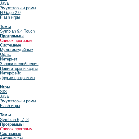
Java
Эмуляторы и ромы
N-Gage 2.0
Flash игры
Темы
Symbian 9.4 Touch
Программы
Список программ
Системные
Мультимедийные
Офис
Интернет
Звонки и сообщения
Навигаторы и карты
Интерфейс
Другие программы
Игры
SIS
Java
Эмуляторы и ромы
Flash игры
Темы
Symbian 6, 7, 8
Программы
Список программ
Системные
Антивирусы