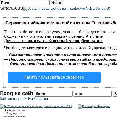
Smart60.ru
Сервис онлайн-записи на собственном Telegram-б
Тот, кто работает в сфере услуг, знает — без ведения записи
бюджетный и оптимальный вариант:
сервис VisitTime.
Для новых пользователей
первый месяц бесплатно
.
Чат-бот для мастеров и специалистов, который упрощает вед
—
Сам записывает клиентов и напоминает им о визите
—
Персонализирует скидки, чаевые, кэшбэк и предопла
—
Увеличивает доходимость и помогает больше зара
Начать пользоваться сервисом
Вход на сайт
Забыли пароль?
Регистрация
RSS.
Закладки.
Выберите свой
броузер или
интернет сервис