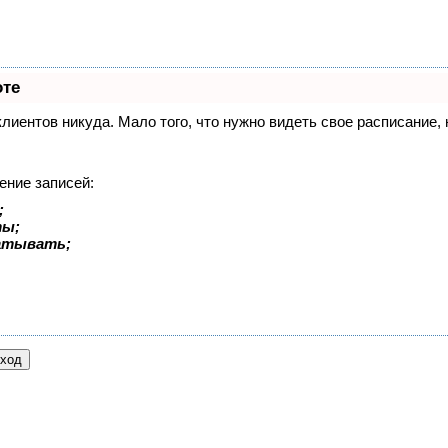
оте
 клиентов никуда. Мало того, что нужно видеть свое расписание
ение записей:
;
ты;
батывать;