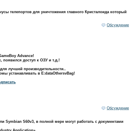
онусы телепортов для уничтожения главного Кристалоида который
Обсуждение
GameBoy Advance!
 появился доступ к ОЗУ и т.д.!
 для лучшей производительности..
омы устанавливать в Е:dataOthersvBag!
дписать
Обсуждение
ли Symbian S60v3, в полной мере могут работать с документами
dustry Application»