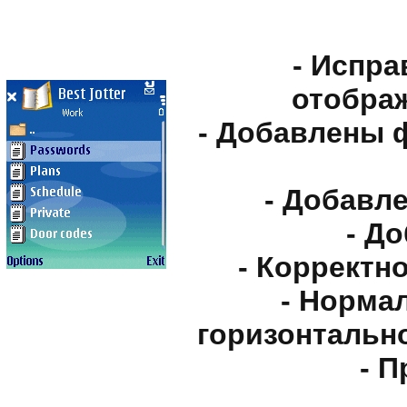
- Испр
отобра
- Добавлены 
- Добавл
- Д
- Корректн
- Норма
горизонтальн
- П