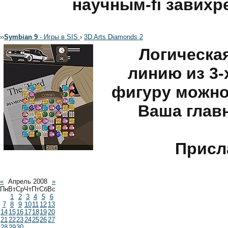
научным-fi завихр
›
›
Symbian 9
- Игры в SIS
›
3D Arts Diamonds 2
Логическая
линию из 3-
фигуру можно
Ваша глав
Присла
«
Апрель 2008
»
Пн
Вт
Ср
Чт
Пт
Сб
Вс
1
2
3
4
5
6
7
8
9
10
11
12
13
14
15
16
17
18
19
20
21
22
23
24
25
26
27
28
29
30