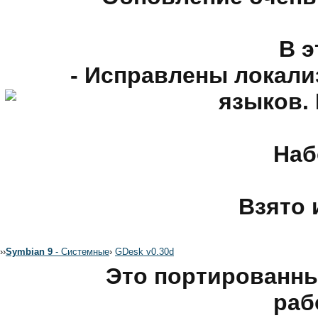
В э
- Исправлены локали
языков. 
Наб
Взято 
›
›
Symbian 9
- Системные
›
GDesk v0.30d
Это портированны
раб