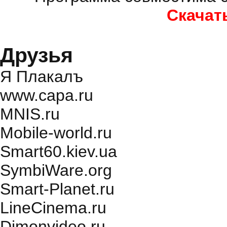
Скачат
Друзья
Я Плакалъ
www.capa.ru
MNIS.ru
Mobile-world.ru
Smart60.kiev.ua
SymbiWare.org
Smart-Planet.ru
LineCinema.ru
Dimonvideo.ru