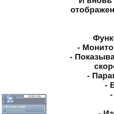
И вновь
отображен
Функ
- Монито
- Показыв
скор
- Пар
- 
- И