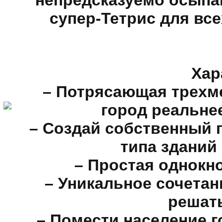
непредсказуемо осып
супер-Тетрис для все
Хар
– Потрясающая трехме
город реальнее
– Создай собственный 
типа зданий 
– Простая однокн
– Уникальное сочетан
решат
– Помести население г