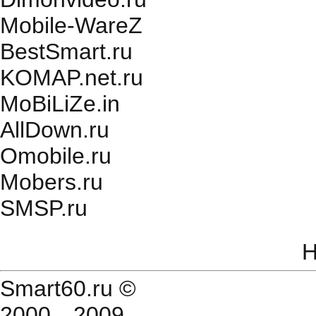
Mobile-WareZ
BestSmart.ru
KOMAP.net.ru
MoBiLiZe.in
AllDown.ru
Оmobile.ru
Mobers.ru
SMSP.ru
Н
Smart60.ru
©
2000—2009