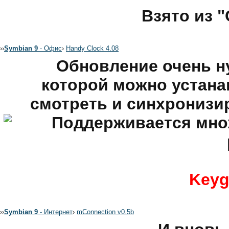
Взято из 
›
›
Symbian 9
- Офис
›
Handy Clock 4.08
Обновление очень н
которой можно устана
смотреть и синхронизи
Поддерживается множ
Keyg
›
›
Symbian 9
- Интернет
›
mConnection v0.5b