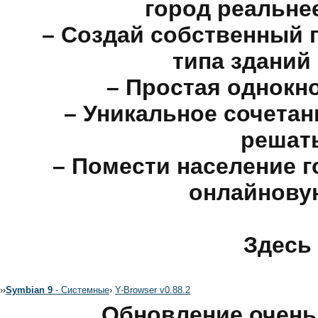
город реальнее
– Создай собственный 
типа зданий 
– Простая однокн
– Уникальное сочетан
решат
– Помести население г
онлайнову
Здесь 
›
›
Symbian 9
- Системные
›
Y-Browser v0.88.2
Обновление очень