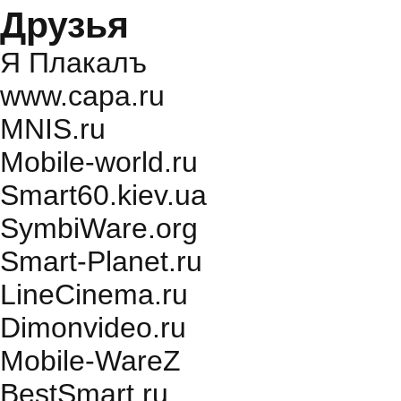
Друзья
Я Плакалъ
www.capa.ru
MNIS.ru
Mobile-world.ru
Smart60.kiev.ua
SymbiWare.org
Smart-Planet.ru
LineCinema.ru
Dimonvideo.ru
Mobile-WareZ
BestSmart.ru