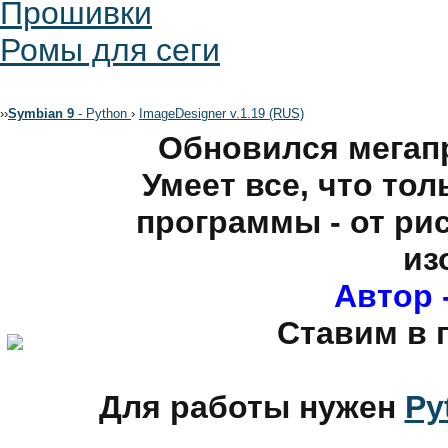
Прошивки
Ромы для сеги
›
›
Symbian 9
- Python
›
ImageDesigner v.1.19 (RUS)
Обновился мегап
Умеет все, что то
программы - от ри
из
Автор 
Ставим в 
Для работы нужен
Py