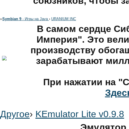
союзников, чтобы за
›
›
Symbian 9
- Игры на Java
›
URANIUM INC
В самом сердце Си
Империя". Это вел
производству обога
зарабатывают милл
При нажатии на "С
Здес
Другое
›
KEmulator Lite v0.9.8
Эмулятор 