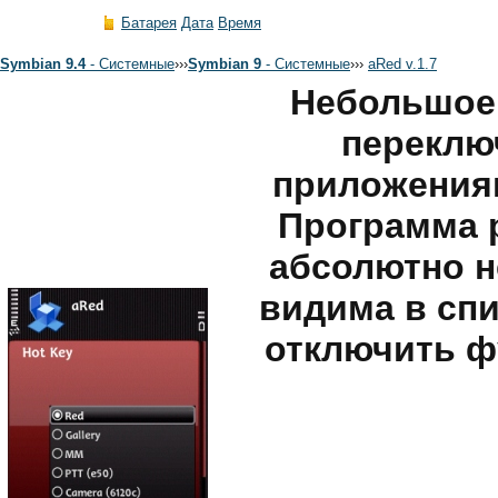
Батарея
Дата
Время
Symbian 9.4
- Системные
›
›
›
Symbian 9
- Системные
›
›
›
aRed v.1.7
Небольшое 
переклю
приложениям
Программа 
абсолютно н
видима в спи
отключить ф