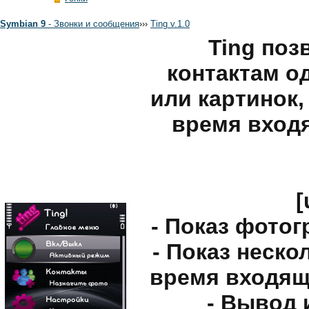
Symbian 9
- Звонки и сообщения
›
›
›
Ting v.1.0
Ting поз
контактам о
или картинок,
время вход
[
- Показ фотог
- Показ неск
время входящ
- Вывод 