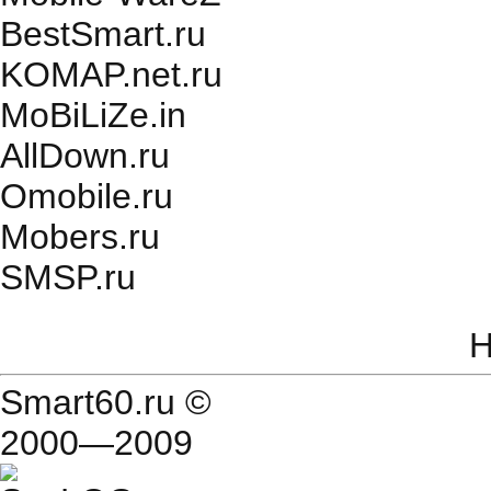
BestSmart.ru
KOMAP.net.ru
MoBiLiZe.in
AllDown.ru
Оmobile.ru
Mobers.ru
SMSP.ru
Н
Smart60.ru
©
2000—2009