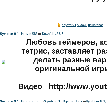
стратегия
онлайн
пошаговая
Symbian 9.4
- Игры в SIS
›
›
›
Downfall v2.8.5
Любовь геймеров, к
тетрис, заставляет р
делать разные вар
оригинальной игры
Видео _http://www.yo
Symbian 9.4
- Игры на Java
›
›
›
›
Symbian 9
- Игры на Java
›
›
›
Symbian 6, 7,