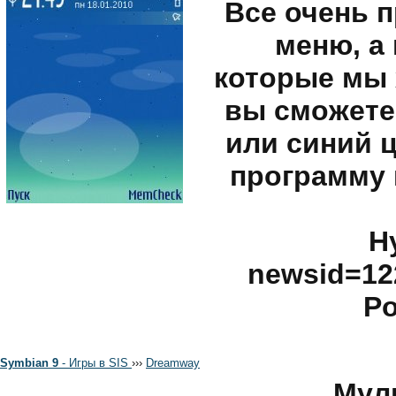
Все очень 
меню, а
которые мы 
вы сможете
или синий ц
программу 
Н
newsid=122
Po
Symbian 9
- Игры в SIS
›
›
›
Dreamway
Мул