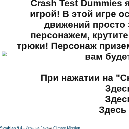
Crash Test Dummies 
игрой! В этой игре 
движений просто 
персонажем, крутите
трюки! Персонаж призем
вам будет
При нажатии на "С
Здес
Здес
Здесь 
Symbian 9.4
- Игры на Java
›
›
›
Climate Mission