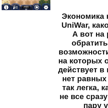
Экономика 
UniWar, как
А вот на
обратить
возможности
на которых 
действует в 
нет равных 
так легка, 
не все сраз
пару у