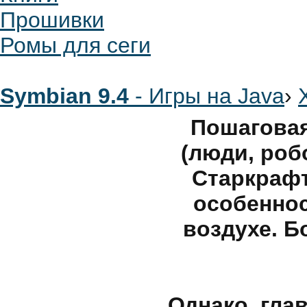
Прошивки
Ромы для сеги
Symbian 9.4
- Игры на Java
›
Пошаговая
(люди, ро
Старкрафт
особеннос
воздухе. Б
Однако, гла