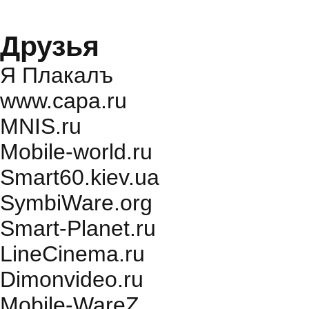
Друзья
Я Плакалъ
www.capa.ru
MNIS.ru
Mobile-world.ru
Smart60.kiev.ua
SymbiWare.org
Smart-Planet.ru
LineCinema.ru
Dimonvideo.ru
Mobile-WareZ