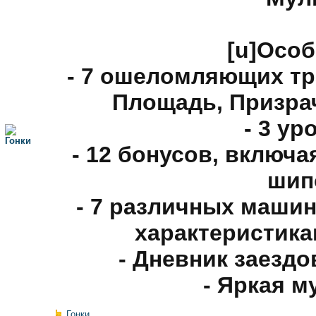
[u]Особ
- 7 ошеломляющих тр
Площадь, Призрач
- 3 ур
- 12 бонусов, включа
шип
- 7 различных маши
характеристика
- Дневник заездо
- Яркая м
Гонки