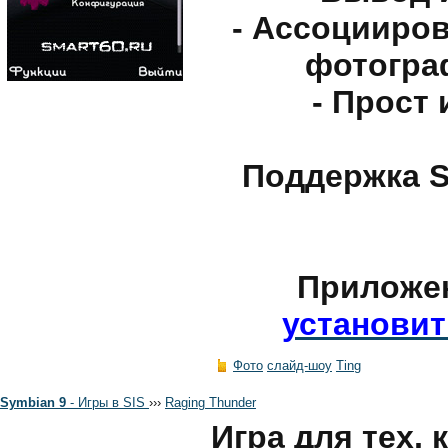
- Ассоцииро
фотогра
- Прост
Поддержка S
Приложе
установит
Фото
слайд-шоу
Ting
Symbian 9
- Игры в SIS
›
›
›
Raging Thunder
Игра для тех, 