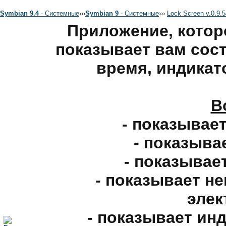
Symbian 9.4
- Системные
›
›
›
Symbian 9
- Системные
›
›
›
Lock Screen v.0.9.5
Приложение, котор
показывает вам сост
время, индикато
В
- показывает
- показыва
- показывае
- показывает н
элек
- показывает ин