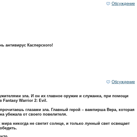
Обсуждение
ь антивирус Касперского!
Обсуждение
ужителями зла. И он их главное оружие и служанка, при помощи
antasy Warrior 2: Evil.
 ты прочитаешь глазами зла. Главный герой – вампирша Вера, которая
на убежала от своего повелителя.
 мира никогда не светит солнце, и только лунный свет освещает
обедить.