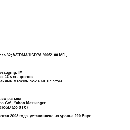
lass 32; WCDMA/HSDPA 900/2100 МГц
essaging, IM
е 16 млн. цветов
ьный магазин Nokia Music Store
удио разъем
hoo Go!, Yahoo Messenger
roSD (до 8 Гб)
тал 2008 года, установлена на уровне 220 Евро.