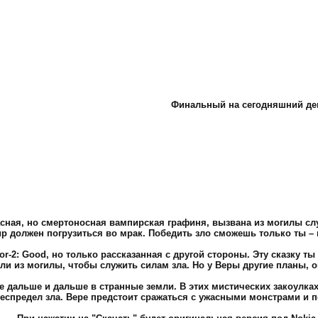
Финальный на сегодняшний ден
расная, но смертоносная вампирская графиня, вызвана из могилы сл
р должен погрузиться во мрак. Победить зло сможешь только ты – в F
arrior-2: Good, но только рассказанная с другой стороны. Эту сказку
яли из могилы, чтобы служить силам зла. Но у Веры другие планы, о
се дальше и дальше в странные земли. В этих мистических закоулках
еспредел зла. Вере предстоит сражаться с ужасными монстрами и п