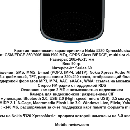
Краткие технические характеристики Nokia 5320 XpressMusic:
и: GSM/EDGE 850/900/1800/1900 МГц, GPRS Class B/EDGE, multislot c
Размеры: 108x46x15 мм
Вес: 90 гр.
Интерфейс: Series 60
щения: SMS, MMS, E-mail (POP3, IMP4, SMTP), Nokia Xpress Audio M
2-х дюймовый, TFT, разрешением 320x240 точек, отображающий боле
ддержкой форматов MP3, MP4, AAC, eAAC+, WMA; ссылка на музыкал
Стерео FM-радио с поддержкой RDS
Основная камера: 2 МП с возможностью видеозаписи
Камера для видеозвонков: разрешением CIF
муникации: Bluetooth 2.0, USB 2.0 (High-speed, micro-USB), 3.5 мм а
IDP 2.1, N-Gage, Macromedia Flash Lite 3.0, Windows Live, Flickr, Ya
: ~140 Мб, расширяемая за счет поддержки карт памяти формата mic
 на Nokia 5320 XpressMusic, продажи которой намечены на 3-й квар
Mobile-review.com