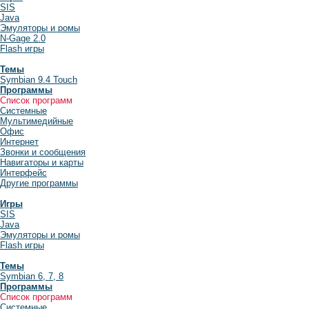
SIS
Java
Эмуляторы и ромы
N-Gage 2.0
Flash игры
Темы
Symbian 9.4 Touch
Программы
Список программ
Системные
Мультимедийные
Офис
Интернет
Звонки и сообщения
Навигаторы и карты
Интерфейс
Другие программы
Игры
SIS
Java
Эмуляторы и ромы
Flash игры
Темы
Symbian 6, 7, 8
Программы
Список программ
Системные