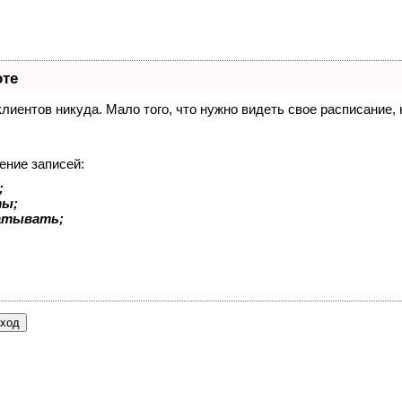
оте
 клиентов никуда. Мало того, что нужно видеть свое расписание
ение записей:
;
ты;
батывать;