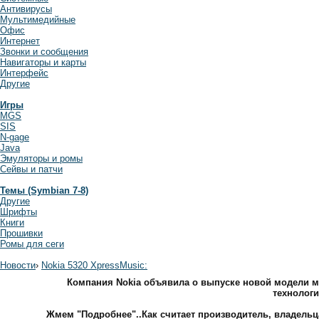
Антивирусы
Мультимедийные
Офис
Интернет
Звонки и сообщения
Навигаторы и карты
Интерфейс
Другие
Игры
MGS
SIS
N-gage
Java
Эмуляторы и ромы
Сейвы и патчи
Темы (Symbian 7-8)
Другие
Шрифты
Книги
Прошивки
Ромы для сеги
Новости
›
Nokia 5320 XpressMusic:
Компания Nokia объявила о выпуске новой модели му
технолог
Жмем "Подробнее"..Как считает производитель, владельца