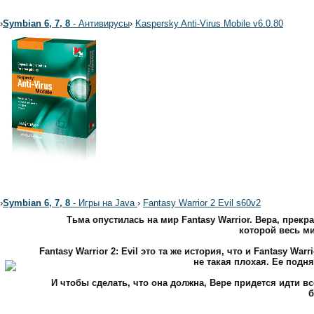
›
Symbian 6, 7, 8
- Антивирусы
›
Kaspersky Anti-Virus Mobile v6.0.80
›
Symbian 6, 7, 8
- Игры на Java
›
Fantasy Warrior 2 Evil s60v2
Тьма опустилась на мир Fantasy Warrior. Вера, прек
которой весь ми
Fantasy Warrior 2: Evil это та же история, что и Fantasy W
не такая плохая. Ее подн
И чтобы сделать, что она должна, Вере придется идти в
б