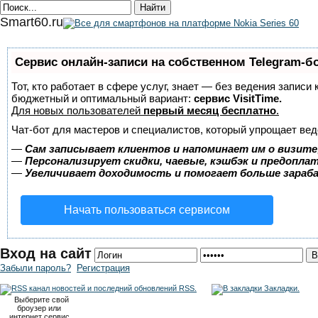
Smart60.ru
Сервис онлайн-записи на собственном Telegram-б
Тот, кто работает в сфере услуг, знает — без ведения записи
бюджетный и оптимальный вариант:
сервис VisitTime.
Для новых пользователей
первый месяц бесплатно
.
Чат-бот для мастеров и специалистов, который упрощает вед
—
Сам записывает клиентов и напоминает им о визите
—
Персонализирует скидки, чаевые, кэшбэк и предопла
—
Увеличивает доходимость и помогает больше зара
Начать пользоваться сервисом
Вход на сайт
Забыли пароль?
Регистрация
RSS.
Закладки.
Выберите свой
броузер или
интернет сервис