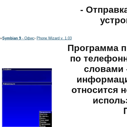
- Отправк
устро
›
›
Symbian 9
- Офис
›
Phone Wizard v. 1.03
Программа п
по телефон
словами 
информаци
относится н
исполь