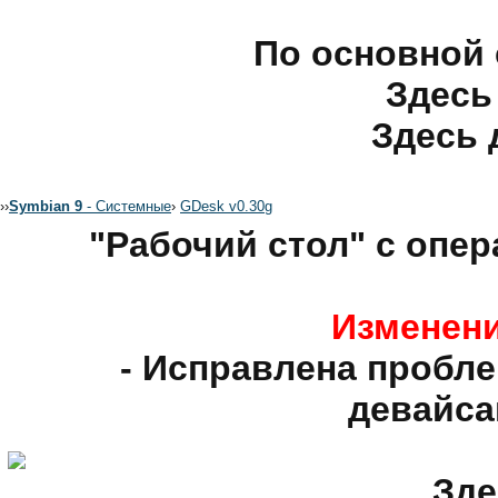
По основной 
Здесь
Здесь 
›
›
Symbian 9
- Системные
›
GDesk v0.30g
"Рабочий стол" с опе
Изменени
- Исправлена проблем
девайса
Зде