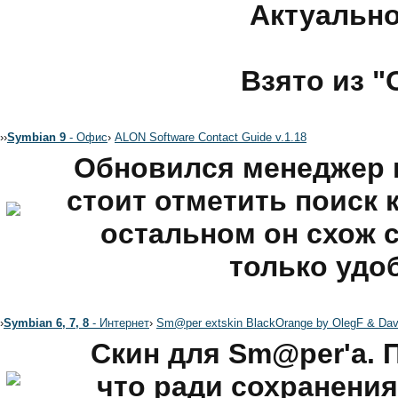
Актуально
Взято из "
›
›
Symbian 9
- Офис
›
АLON Software Contact Guide v.1.18
Обновился менеджер 
стоит отметить поиск 
остальном он схож 
только удоб
›
Symbian 6, 7, 8
- Интернет
›
Sm@per extskin BlackOrange by OlegF & Da
Скин для Sm@per'а. 
что ради сохранения