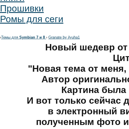
Прошивки
Ромы для сеги
›
Темы для
Symbian 7 и 8
›
Granate by ilyuha1
Новый шедевр от 
Цит
"Новая тема от меня, 
Автор оригинальн
Картина была 
И вот только сейчас 
в электронный в
полученным фото и