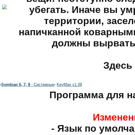
убегать. Иначе вы ум
территории, засе
напичканной коварным
должны вырвать
Здесь 
›
Symbian 6, 7, 8
- Системные
›
KeyMan v1.08
Программа для н
Изменени
- Язык по умолч