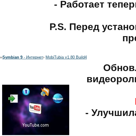
- Работает тепе
P.S. Перед устан
пр
›
›
Symbian 9
- Интернет
›
MobiTubia v1.80 Build4
Обнов
видеороли
- Улучшил