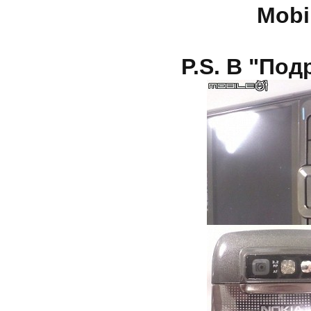
Mobi
P.S. В "Под