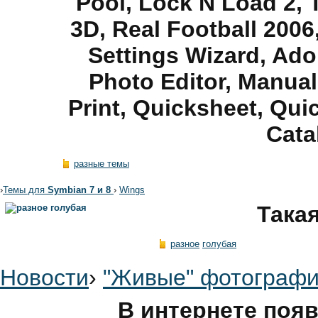
Pool, Lock N Load 2,
3D, Real Football 2006,
Settings Wizard, Ad
Photo Editor, Manual
Print, Quicksheet, Qu
Cata
разные темы
›
Темы для
Symbian 7 и 8
›
Wings
Така
разное
голубая
Новости
›
"Живые" фотографи
В интернете поя