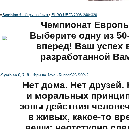
›
›
Symbian 9
- Игры на Java
›
EURO UEFA 2008 240x320
Чемпионат Европы 
Выберите одну из 50
вперед! Ваш успех 
разработанной Вам
›
Symbian 6, 7, 8
- Игры на Java
›
Runner626 S60v2
Нет дома. Нет друзей.
и моральных принципо
зоны действия человеч
в живых, какое-то вр
вещи: неотступно сле