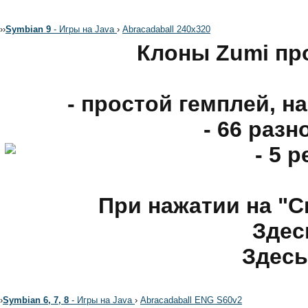
›
›
Symbian 9
- Игры на Java
›
Abracadaball 240x320
Клоны Zumi пр
- простой гемплей, н
- 66 раз
- 5 
При нажатии на "С
Здес
Здесь
›
Symbian 6, 7, 8
- Игры на Java
›
Abracadaball ENG S60v2