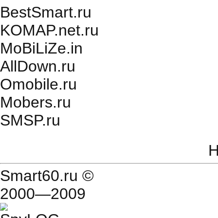
BestSmart.ru
KOMAP.net.ru
MoBiLiZe.in
AllDown.ru
Оmobile.ru
Mobers.ru
SMSP.ru
Н
Smart60.ru
©
2000—2009