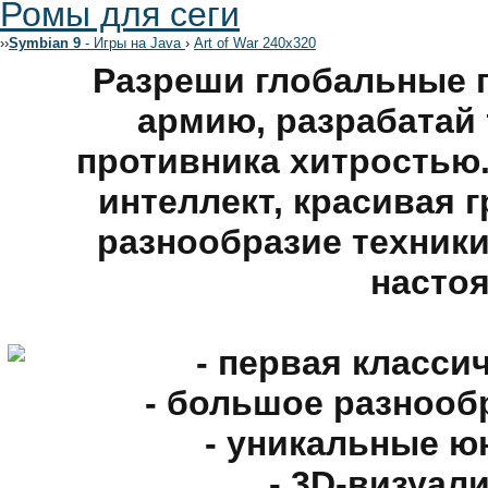
Ромы для сеги
›
›
Symbian 9
- Игры на Java
›
Art of War 240x320
Разреши глобальные 
армию, разрабатай 
противника хитростью
интеллект, красивая 
разнообразие техники
насто
- первая класси
- большое разнооб
- уникальные ю
- 3D-визуал