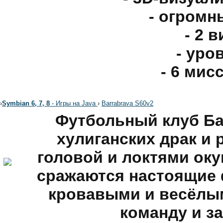
- огромн
- 2 
- уро
- 6 мис
›
Symbian 6, 7, 8
- Игры на Java
›
Barrabrava S60v2
Футбольный клуб Ба
хулиганских драк и 
головой и локтями окун
сражаются настоящие
кровавыми и весёлы
команду и за