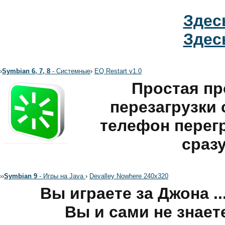
Здес
Здес
›
Symbian 6, 7, 8
- Системные
›
EQ Restart v1.0
Простая п
перезагрузки 
телефон перегр
сраз
›
›
Symbian 9
- Игры на Java
›
Devalley Nowhere 240x320
Вы играете за Джона ..
Вы и сами не знает