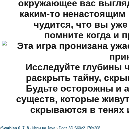
окружающее вас выгляд
каким-то ненастоящим и
чудится, что вы уже
помните когда и п
Эта игра пронизана у
при
Исследуйте глубины 
раскрыть тайну, скр
Будьте осторожны и а
существ, которые живут
скрываются в тенях 
›
Symbian 6, 7, 8
- Игры на Java
›
Dogz 3D S60v2 176x208