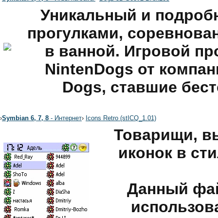
Уникальный и подроб
прогулками, соревнова
в ванной. Игровой п
NintenDogs от компан
Dogs, ставшие бес
›
Symbian 6, 7, 8
- Интернет
›
Icons Retro (stICQ_1.01)
Товарищи, в
иконок в ст
Данный фай
использов