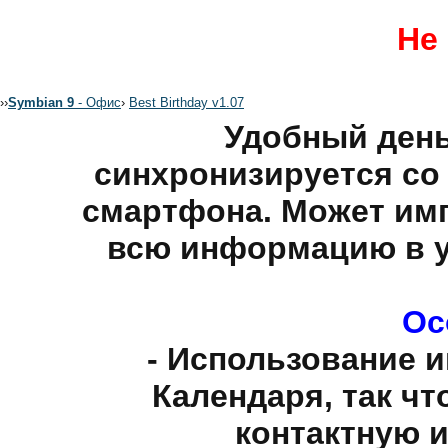
Не 
›
›
Symbian 9
- Офис
›
Best Birthday v1.07
Удобный день
синхронизируется с
смартфона. Может им
всю информацию в у
Ос
- Использование 
Календаря, так чт
контактную 