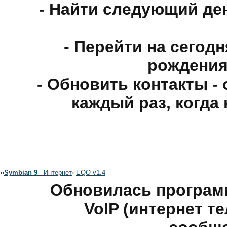
- Найти следующий де
- Перейти на сегод
рождения
- Обновить контакты -
каждый раз, когда
›
›
Symbian 9
- Интернет
›
EQO v1.4
Обновилась програм
VoIP (интернет т