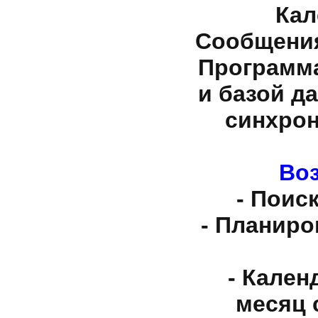
Кал
Сообщения
Программа
и базой д
синхрон
Воз
- Поис
- Планиро
- Кален
месяц 