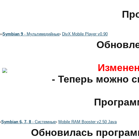
Про
›
›
Symbian 9
- Мультимедийные
›
DivX Mobile Player v0.90
Обновле
Изменен
- Теперь можно с
Програм
›
Symbian 6, 7, 8
- Системные
›
Mobile RAM Booster v2.50 Java
Обновилась програм