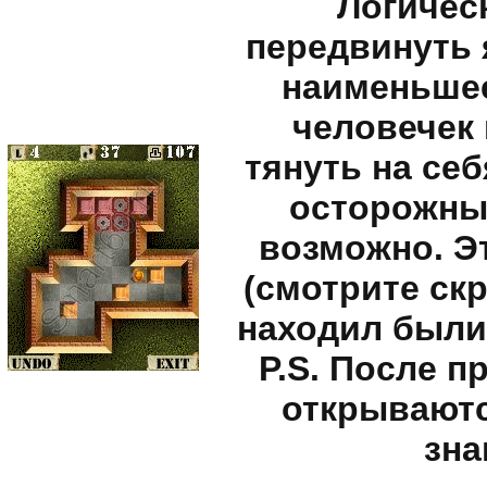
Логичес
передвинуть 
наименьшее
человечек 
тянуть на себ
осторожны,
возможно. Э
(смотрите ск
находил были
P.S. После 
открываютс
зна