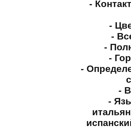
- Контак
- Цв
- В
- Пол
- Го
- Определ
с
- 
- Яз
итальян
испанский