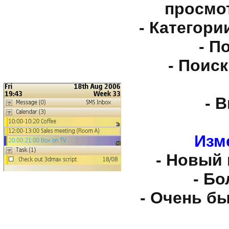
просмо
- Категори
- П
- Поис
- 
Изм
- Новый
- Бо
- Очень бы