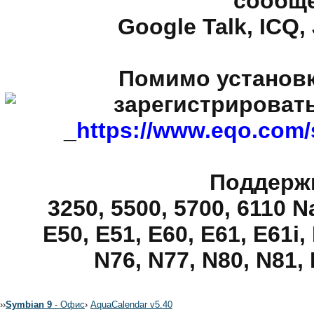
сообще
Google Talk, ICQ,
Помимо установ
зарегистрировать
_
https://www.eqo.com
Поддерж
3250, 5500, 5700, 6110 Na
E50, E51, E60, E61, E61i,
N76, N77, N80, N81, 
›
›
Symbian 9
- Офис
›
AquaCalendar v5.40