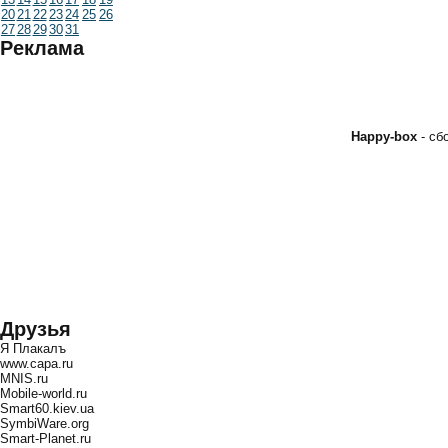
20
21
22
23
24
25
26
27
28
29
30
31
Реклама
Happy-box
- с
Друзья
Я Плакалъ
www.capa.ru
MNIS.ru
Mobile-world.ru
Smart60.kiev.ua
SymbiWare.org
Smart-Planet.ru