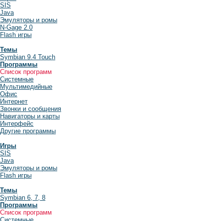
SIS
Java
Эмуляторы и ромы
N-Gage 2.0
Flash игры
Темы
Symbian 9.4 Touch
Программы
Список программ
Системные
Мультимедийные
Офис
Интернет
Звонки и сообщения
Навигаторы и карты
Интерфейс
Другие программы
Игры
SIS
Java
Эмуляторы и ромы
Flash игры
Темы
Symbian 6, 7, 8
Программы
Список программ
Системные