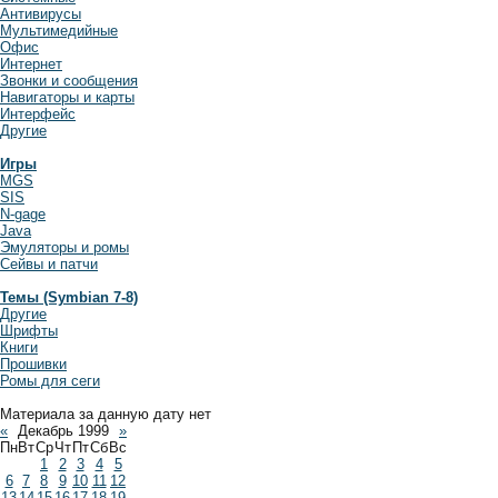
Антивирусы
Мультимедийные
Офис
Интернет
Звонки и сообщения
Навигаторы и карты
Интерфейс
Другие
Игры
MGS
SIS
N-gage
Java
Эмуляторы и ромы
Сейвы и патчи
Темы (Symbian 7-8)
Другие
Шрифты
Книги
Прошивки
Ромы для сеги
Материала за данную дату нет
«
Декабрь 1999
»
Пн
Вт
Ср
Чт
Пт
Сб
Вс
1
2
3
4
5
6
7
8
9
10
11
12
13
14
15
16
17
18
19