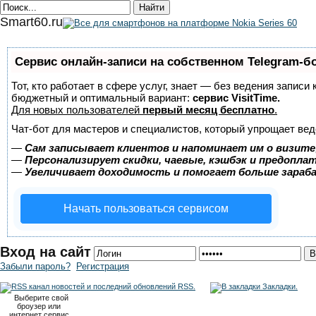
Smart60.ru
Сервис онлайн-записи на собственном Telegram-б
Тот, кто работает в сфере услуг, знает — без ведения записи
бюджетный и оптимальный вариант:
сервис VisitTime.
Для новых пользователей
первый месяц бесплатно
.
Чат-бот для мастеров и специалистов, который упрощает вед
—
Сам записывает клиентов и напоминает им о визите
—
Персонализирует скидки, чаевые, кэшбэк и предопла
—
Увеличивает доходимость и помогает больше зара
Начать пользоваться сервисом
Вход на сайт
Забыли пароль?
Регистрация
RSS.
Закладки.
Выберите свой
броузер или
интернет сервис