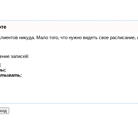
оте
 клиентов никуда. Мало того, что нужно видеть свое расписание
ение записей:
;
ты;
батывать;