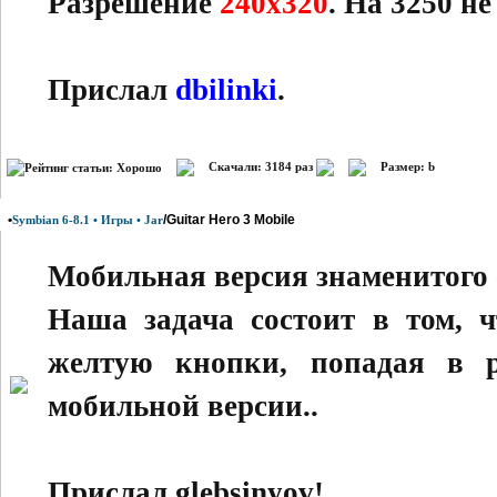
Разрешение
240х320
. На 3250 не
Прислал
dbilinki
.
Скачали: 3184 раз
Размер: b
•
/Guitar Hero 3 Mobile
Symbian 6-8.1 • Игры • Jar
Мобильная версия знаменитого 
Наша задача состоит в том, 
желтую кнопки, попадая в р
мобильной версии..
Прислал glebsinyov!