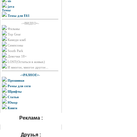
sis
java
Темы
Темы для E61
-=ВИДЕО=-
Фильмы
Top Gear
Камеди клаб
Симпсоны
South Park
Девочки 18+
LOST(Остаться в живых)
И многое, многое другое...
-=РАЗНОЕ=-
Прошивки
Ромы для сеги
Шрифты
Статьи
Юмор
Книги
Реклама :
Друзья :