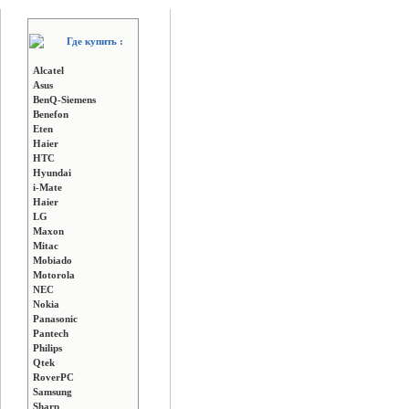
Где купить :
Alcatel
Asus
BenQ-Siemens
Benefon
Eten
Haier
HTC
Hyundai
i-Mate
Haier
LG
Maxon
Mitac
Mobiado
Motorola
NEC
Nokia
Panasonic
Pantech
Philips
Qtek
RoverPC
Samsung
Sharp