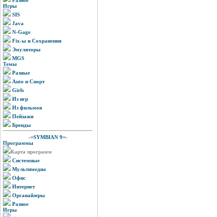
Игры
SIS
Java
N-Gage
Fix-ы и Сохранения
Эмуляторы
MGS
Темы
Разные
Auto и Спорт
Girls
Из игр
Из фильмов
Пейзажи
Бренды
-=SYMBIAN 9=-
Программы
Карта программ
Системные
Мультимедиа
Офис
Интернет
Органайзеры
Разное
Игры