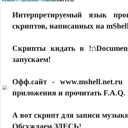
•
/mShell v.2.02
Symbian 9 • Программы • Разные
Интерпретируемый язык про
скриптов, написанных на mShell
Скрипты кидать в !:\Document
запускаем!
Офф.сайт - www.mshell.net.r
приложения и прочитать F.A.Q. п
А вот скрипт для записи музыки 
Обсуждаем ЗДЕСЬ!