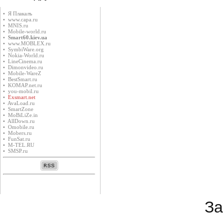
• Я Плакалъ
• www.capa.ru
• MNIS.ru
• Mobile-world.ru
•
Smart60.kiev.ua
• www.MOBLEX.ru
• SymbiWare.org
• Nokia-World.ru
• LineCinema.ru
• Dimonvideo.ru
• Mobile-WareZ
• BestSmart.ru
• KOMAP.net.ru
• you-mobil.ru
•
Exsmart.net
• AvaLoad.ru
• SmartZone
• MoBiLiZe.in
• AllDown.ru
• Оmobile.ru
• Mobers.ru
• FunSat.ru
• M-TEL.RU
• SMSP.ru
За