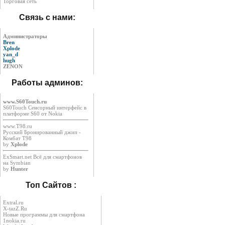
Торговая сеть
Связь с нами:
Администраторы
Bren
Xplode
yan_d
hugh
ZENON
Работы админов:
www.S60Touch.ru
S60Touch Сенсорный интерфейс в
платформе S60 от Nokia
www.T98.ru
Русский Бронированный джип -
Комбат Т98
by
Xplode
ExSmart.net Всё для смартфонов
на Symbian
by
Hunter
Топ Сайтов :
Extral.ru
X-tazZ.Ru
Новые программы для смартфона
1nokia.ru