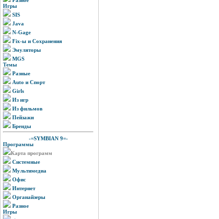
Игры
SIS
Java
N-Gage
Fix-ы и Сохранения
Эмуляторы
MGS
Темы
Разные
Auto и Спорт
Girls
Из игр
Из фильмов
Пейзажи
Бренды
-=SYMBIAN 9=-
Программы
Карта программ
Системные
Мультимедиа
Офис
Интернет
Органайзеры
Разное
Игры