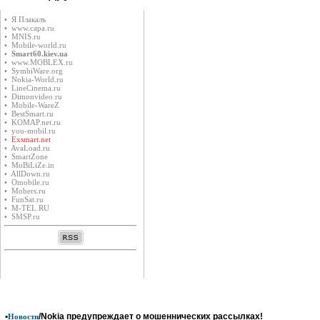
• Я Плакалъ
• www.capa.ru
• MNIS.ru
• Mobile-world.ru
•
Smart60.kiev.ua
• www.MOBLEX.ru
• SymbiWare.org
• Nokia-World.ru
• LineCinema.ru
• Dimonvideo.ru
• Mobile-WareZ
• BestSmart.ru
• KOMAP.net.ru
• you-mobil.ru
•
Exsmart.net
• AvaLoad.ru
• SmartZone
• MoBiLiZe.in
• AllDown.ru
• Оmobile.ru
• Mobers.ru
• FunSat.ru
• M-TEL.RU
• SMSP.ru
•
/Nokia предупреждает о мошеннических рассылках!
Новости