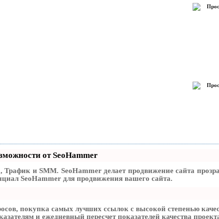
Прос
Прос
зможности от SeoHammer
, Трафик и SMM.
SeoHammer делает продвижение сайта прозра
енциал SeoHammer для продвижения вашего сайта.
осов, покупка самых лучших ссылок с высокой степенью качес
казателям и ежедневный пересчет показателей качества проект