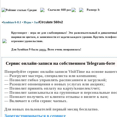
Скачали: 668 раз
Размер: b
•
/Circulate S60v2
Symbian 6-8.1 • Игры • Jar
Круговорот - игра не для слабонервных! Это развлекательный и динамичный
шарики по цветам, в зависимости от задачи каждого уровня. Крутить телефон 
огромное удовольствие.
Для Symbian 9 была
здесь
. Всем очень понравилась!
Сервис онлайн-записи на собственном Telegram-боте
Попробуйте сервис онлайн-записи VisitTime на основе вашег
— Разгрузит мастера, специалиста или компанию;
— Позволит гибко управлять расписанием и загрузкой;
— Разошлет оповещения о новых услугах или акциях;
— Позволит принять оплату на карту/кошелек/счет;
— Позволит записываться на групповые и персональные по
— Поможет получить от клиента отзывы о визите к вам;
— Включает в себя сервис чаевых.
Для новых пользователей первый месяц бесплатно.
Зарегистрироваться в сервисе