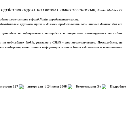
РУППЫ СОДЕЙСТВИЯ ОТДЕЛА ПО СВЯЗЯМ С ОБЩЕСТВЕННОСТЬЮ, Nokia Mobiles 22
одимо перечислить в фонд Nokia определенную сумму.
бладателем крупного приза и должен предоставить свои личные данные для его
да проходят на официальных площадках и специально анонсируются на сайте
сы на web-сайтах Nokia, реклама в СМИ) - это мошенничество. Пожалуйста, не
обное сообщение, ваша личная информация может быть в дальнейшем использована
мотров: 127
автор:
yan_d
24 июля 2008
Комментарии (9)
Подробнее