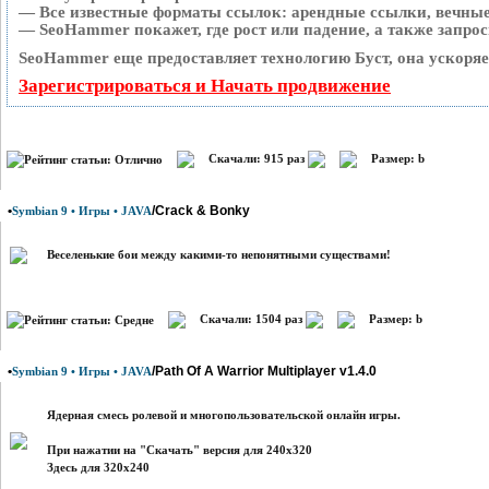
— Все известные форматы ссылок: арендные ссылки, вечные 
— SeoHammer покажет, где рост или падение, а также запро
SeoHammer еще предоставляет технологию
Буст
, она ускоря
Зарегистрироваться и Начать продвижение
Скачали: 915 раз
Размер: b
•
/Crack & Bonky
Symbian 9 • Игры • JAVA
Веселенькие бои между какими-то непонятными существами!
Скачали: 1504 раз
Размер: b
•
/Path Of A Warrior Multiplayer v1.4.0
Symbian 9 • Игры • JAVA
Ядерная смесь ролевой и многопользовательской онлайн игры.
При нажатии на "Скачать" версия для 240х320
Здесь для 320x240