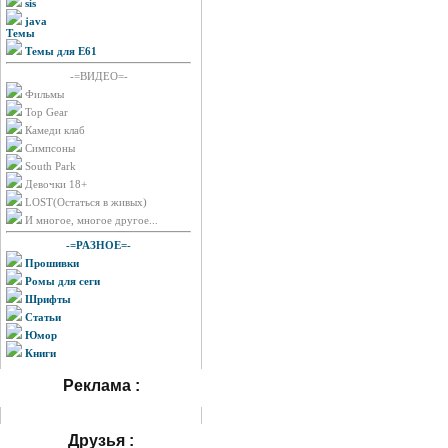
sis
java
Темы
Темы для E61
-=ВИДЕО=-
Фильмы
Top Gear
Камеди клаб
Симпсоны
South Park
Девочки 18+
LOST(Остаться в живых)
И многое, многое другое...
-=РАЗНОЕ=-
Прошивки
Ромы для сеги
Шрифты
Статьи
Юмор
Книги
Реклама :
Друзья :