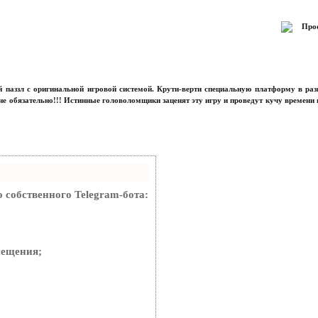
Прос
 паззл с оригинальной игровой системой. Крути-верти специальную платформу в раз
не обязательно!!! Истинные головоломщики заценят эту игру и проведут кучу времени 
о собственного Telegram-бота:
сещения;