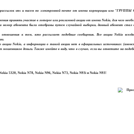
ких рассылок sms и писем по электронной почте от имени корпорации или "Г
ения принять участие в лотерее или рекламной акции от имени Nokia, для чего необх
и номер абонента были отобраны путем случайной выборки, данный абонент стал о
ет отношения к тем, кто рассылает подобные сообщения. Все акции Nokia всег
ии.
бо акции Nokia, а информации о такой акции нет в официальных источниках (анон
ет мошенников деньги. Также имейте в виду, что в случае, если вы ответите на под
kia 5320, Nokia N78, Nokia N96, Nokia N73, Nokia N93i и Nokia N93!
Прос