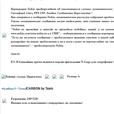
Корпорация Nokia предупреждает об участившихся случаях мошенничес
Стэмфорд, Lincs, PE9 2YP, Лондон, Соединенное Королевство".
Как говорится в сообщении Nokia, мошеннические рассылки содержат предлож
Также мошеннические сообщения могут уведомлять, что учетная запись ил
получения.
"Nokia не проводит и никогда не проводила подобных акций, и не име
www.nokia.com/www.nokia.ru и в СМИ", - подчеркивается в сообщении корпорац
"Если вы получили сообщение с предложением принять участие в какой-ли
реагируйте на такие предложения и ни в коем случае не перечисляйте на сч
мошенниками", - предостерегает Nokia.
rian.ru
P.S. В ближайшее время появятся версии приложения N-Gage для смартфонов No
Размер: b
•
/CARBON by Taieb
Symbian 9 • Темы
Разрешение 240*320!
Иконки хоть и напоминают стандартные, но заменены!