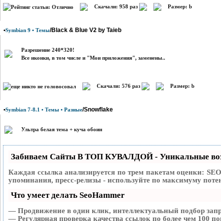
Скачали: 958 раз
Размер: b
•
/Black & Blue V2 by Taieb
Symbian 9 • Темы
Разрешение 240*320!
Все иконки, в том числе и "Мои приложения", заменены..
Скачали: 576 раз
Размер: b
•
/Snowflake
Symbian 7-8.1 • Темы • Разные
Ультра белая тема + куча обоин
Забиваем Сайты В ТОП КУВАЛДОЙ - Уникальные во
Каждая ссылка анализируется по трем пакетам оценки:
SEO
упоминания, пресс-релизы - используйте по максимуму пот
Что умеет делать SeoHammer
— Продвижение в один клик, интеллектуальный подбор запр
— Регулярная проверка качества ссылок по более чем 100 по