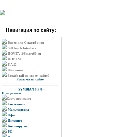
Навигация по сайту:
Видео для Смартфонов
S60Touch Interface
ПОЧТА @Smart60.ru
ФОРУМ
F.A.Q.
Обменник
Заработай на своем сайте!
Реклама на сайте
-=SYMBIAN 6,7,8=-
Программы
Карта программ
Системные
Мультимедиа
Офис
Интернет
Антивирусы
PC
Разное