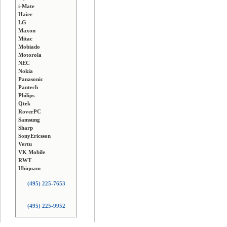
i-Mate
Haier
LG
Maxon
Mitac
Mobiado
Motorola
NEC
Nokia
Panasonic
Pantech
Philips
Qtek
RoverPC
Samsung
Sharp
SonyEricsson
Vertu
VK Mobile
RWT
Ubiquam
(495) 225-7653
(495) 225-9952