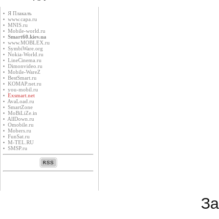
• Я Плакалъ
• www.capa.ru
• MNIS.ru
• Mobile-world.ru
•
Smart60.kiev.ua
• www.MOBLEX.ru
• SymbiWare.org
• Nokia-World.ru
• LineCinema.ru
• Dimonvideo.ru
• Mobile-WareZ
• BestSmart.ru
• KOMAP.net.ru
• you-mobil.ru
•
Exsmart.net
• AvaLoad.ru
• SmartZone
• MoBiLiZe.in
• AllDown.ru
• Оmobile.ru
• Mobers.ru
• FunSat.ru
• M-TEL.RU
• SMSP.ru
За