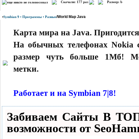
Скачали: 177 раз
Размер: b
•
/World Map Java
Symbian 9 • Программы • Разные
Карта мира на Java. Пригодитс
На обычных телефонах Nokia ск
размер чуть больше 1Мб! Мо
метки.
Работает и на Symbian 7|8!
Забиваем Сайты В ТО
возможности от SeoHam