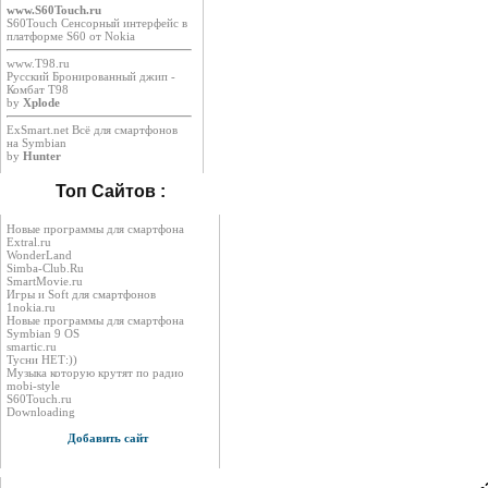
www.S60Touch.ru
S60Touch Сенсорный интерфейс в
платформе S60 от Nokia
www.T98.ru
Русский Бронированный джип -
Комбат Т98
by
Xplode
ExSmart.net Всё для смартфонов
на Symbian
by
Hunter
Топ Сайтов :
Новые программы для смартфона
Extral.ru
WonderLand
Simba-Club.Ru
SmartMovie.ru
Игры и Soft для смартфонов
1nokia.ru
Новые программы для смартфона
Symbian 9 OS
smartic.ru
Тусни НЕТ:))
Музыка которую крутят по радио
mobi-style
S60Touch.ru
Downloading
Добавить сайт