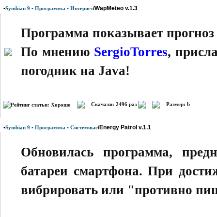
•
/WapMeteo v.1.3
Symbian 9 • Программы • Интернет
Программа показывает прогноз 
По мнению
SergioTorres
, присл
погодник на Java!
Скачали: 2496 раз
Размер: b
•
/Energy Patrol v.1.1
Symbian 9 • Программы • Системные
Обновилась программа, предн
батареи смартфона. При дости
вибрировать или "противно пи