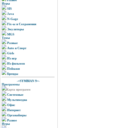
Игры
SIS
Java
N-Gage
Fix-ы и Сохранения
Эмуляторы
MGS
Темы
Разные
Auto и Спорт
Girls
Из игр
Из фильмов
Пейзажи
Бренды
-=SYMBIAN 9=-
Программы
Карта программ
Системные
Мультимедиа
Офис
Интернет
Органайзеры
Разное
Игры