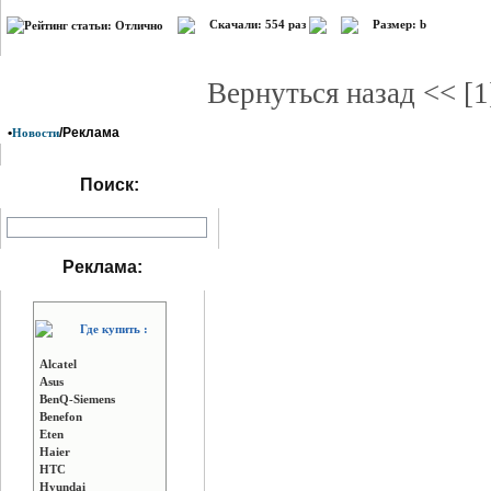
Скачали: 554 раз
Размер: b
Вернуться назад << [
•
/Реклама
Новости
Поиск:
Реклама:
Где купить :
Alcatel
Asus
BenQ-Siemens
Benefon
Eten
Haier
HTC
Hyundai