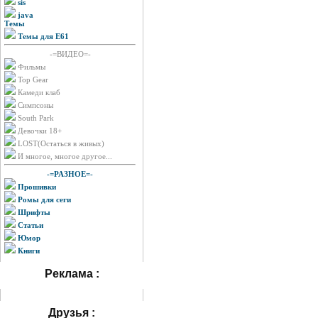
sis
java
Темы
Темы для E61
-=ВИДЕО=-
Фильмы
Top Gear
Камеди клаб
Симпсоны
South Park
Девочки 18+
LOST(Остаться в живых)
И многое, многое другое...
-=РАЗНОЕ=-
Прошивки
Ромы для сеги
Шрифты
Статьи
Юмор
Книги
Реклама :
Друзья :