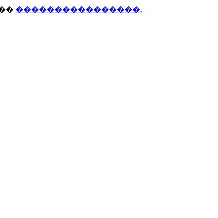
���
����������������.