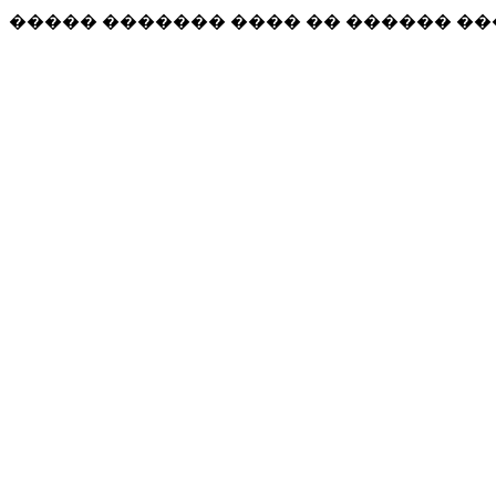
����� ������� ���� �� ������ �