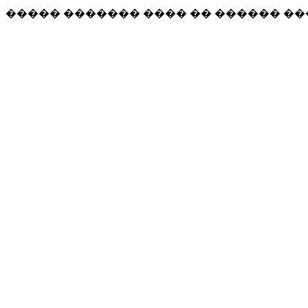
����� ������� ���� �� ������ �