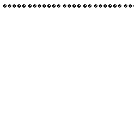
����� ������� ���� �� ������ �