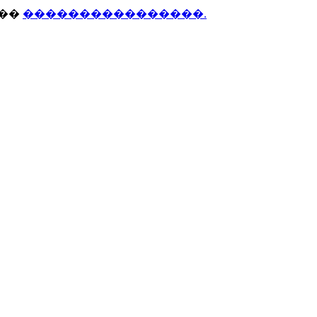
���
����������������.