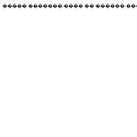
����� ������� ���� �� ������ �