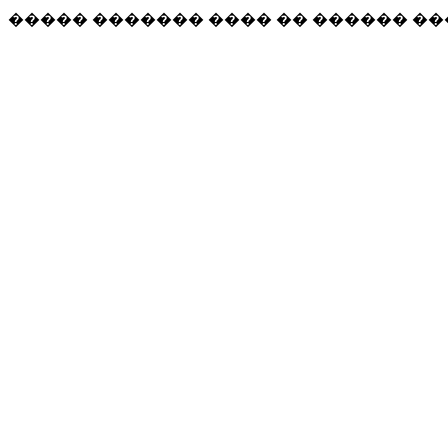
����� ������� ���� �� ������ �