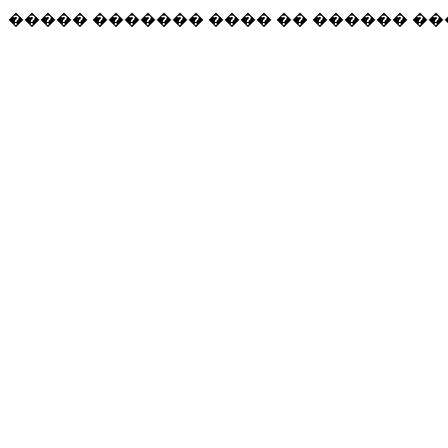
����� ������� ���� �� ������ �