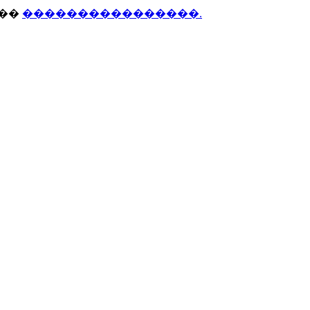
���
����������������.