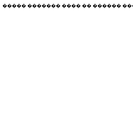
����� ������� ���� �� ������ �