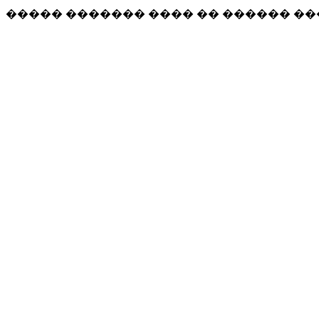
����� ������� ���� �� ������ �