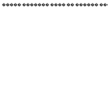
����� ������� ���� �� ������ �