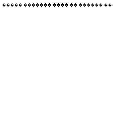
����� ������� ���� �� ������ �