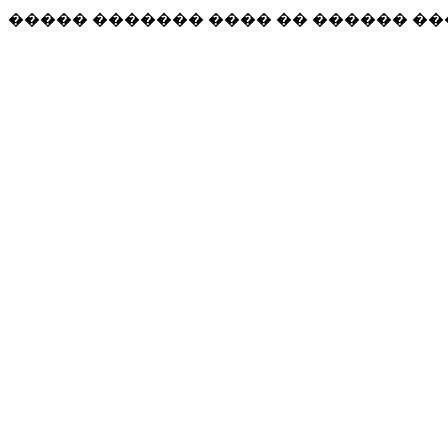
����� ������� ���� �� ������ �