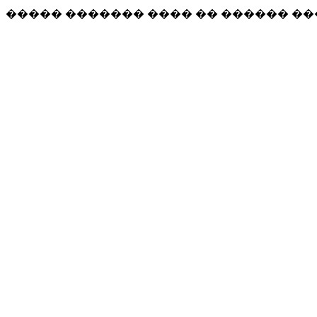
����� ������� ���� �� ������ �