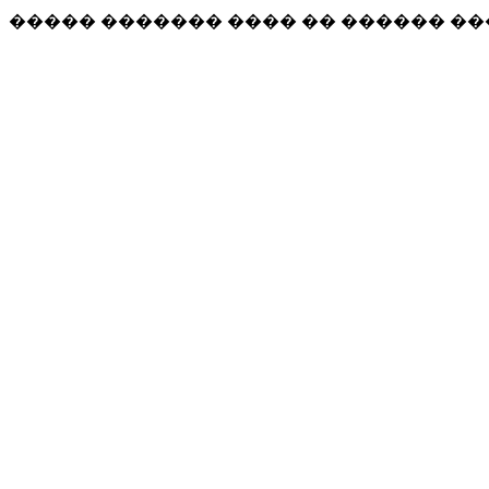
����� ������� ���� �� ������ �