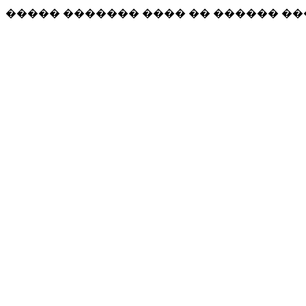
����� ������� ���� �� ������ �