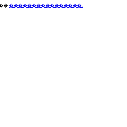
���
����������������.