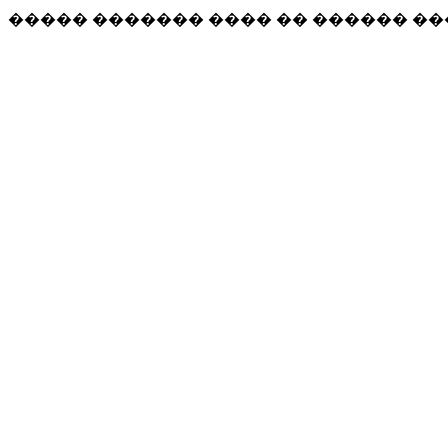
����� ������� ���� �� ������ �