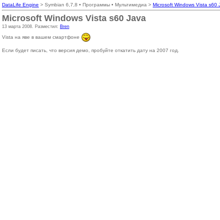
DataLife Engine
> Symbian 6,7,8 • Программы • Мультимедиа >
Microsoft Windows Vista s60 
Microsoft Windows Vista s60 Java
13 марта 2008. Разместил:
Bren
Vista на яве в вашем смартфоне
Если будет писать, что версия демо, пробуйте откатить дату на 2007 год.