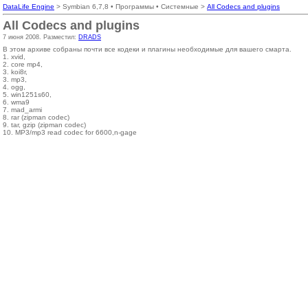
DataLife Engine
> Symbian 6,7,8 • Программы • Системные >
All Codecs and plugins
All Codecs and plugins
7 июня 2008. Разместил:
DRADS
В этом архиве собраны почти все кодеки и плагины необходимые для вашего смарта.
1. xvid,
2. core mp4,
3. koi8r,
3. mp3,
4. ogg,
5. win1251s60,
6. wma9
7. mad_armi
8. rar (zipman codec)
9. tar, gzip (zipman codec)
10. MP3/mp3 read codec for 6600,n-gage