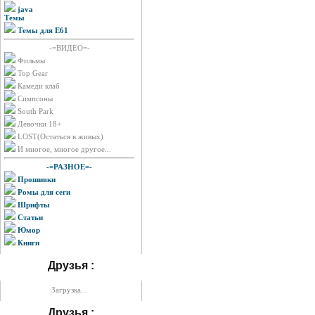
java
Темы
Темы для E61
-=ВИДЕО=-
Фильмы
Top Gear
Камеди клаб
Симпсоны
South Park
Девочки 18+
LOST(Остаться в живых)
И многое, многое другое...
-=РАЗНОЕ=-
Прошивки
Ромы для сеги
Шрифты
Статьи
Юмор
Книги
Друзья :
Загрузка...
Друзья :