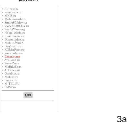
• Я Плакалъ
• www.capa.ru
• MNIS.ru
• Mobile-world.ru
•
Smart60.kiev.ua
• www.MOBLEX.ru
• SymbiWare.org
• Nokia-World.ru
• LineCinema.ru
• Dimonvideo.ru
• Mobile-WareZ
• BestSmart.ru
• KOMAP.net.ru
• you-mobil.ru
•
Exsmart.net
• AvaLoad.ru
• SmartZone
• MoBiLiZe.in
• AllDown.ru
• Оmobile.ru
• Mobers.ru
• FunSat.ru
• M-TEL.RU
• SMSP.ru
За