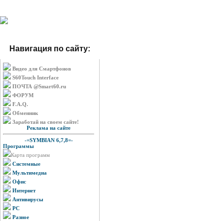
Навигация по сайту:
Видео для Смартфонов
S60Touch Interface
ПОЧТА @Smart60.ru
ФОРУМ
F.A.Q.
Обменник
Заработай на своем сайте!
Реклама на сайте
-=SYMBIAN 6,7,8=-
Программы
Карта программ
Системные
Мультимедиа
Офис
Интернет
Антивирусы
PC
Разное