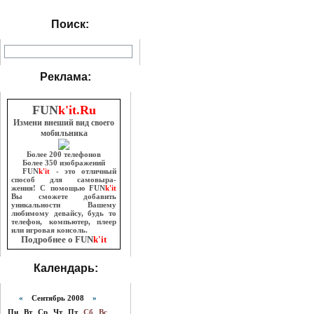
Поиск:
Реклама:
FUN
k'it.Ru
Измени внеший вид своего
мобильника
Более 200 телефонов
Более 350 изображений
FUN
k'it
- это отличный
способ для самовыра-
жения! С помощью FUN
k'it
Вы сможете добавить
уникальности Вашему
любимому девайсу, будь то
телефон, компьютер, плеер
или игровая консоль.
Подробнее о FUN
k'it
Календарь:
«
Сентябрь 2008
»
Пн
Вт
Ср
Чт
Пт
Сб
Вс