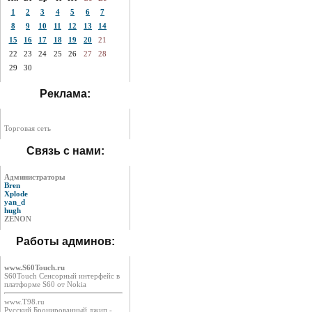
1
2
3
4
5
6
7
8
9
10
11
12
13
14
15
16
17
18
19
20
21
22
23
24
25
26
27
28
29
30
Реклама:
Торговая сеть
Связь с нами:
Администраторы
Bren
Xplode
yan_d
hugh
ZENON
Работы админов:
www.S60Touch.ru
S60Touch Сенсорный интерфейс в
платформе S60 от Nokia
www.T98.ru
Русский Бронированный джип -