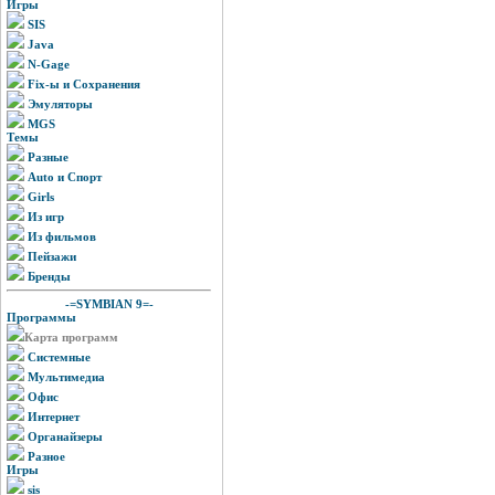
Игры
SIS
Java
N-Gage
Fix-ы и Сохранения
Эмуляторы
MGS
Темы
Разные
Auto и Спорт
Girls
Из игр
Из фильмов
Пейзажи
Бренды
-=SYMBIAN 9=-
Программы
Карта программ
Системные
Мультимедиа
Офис
Интернет
Органайзеры
Разное
Игры
sis