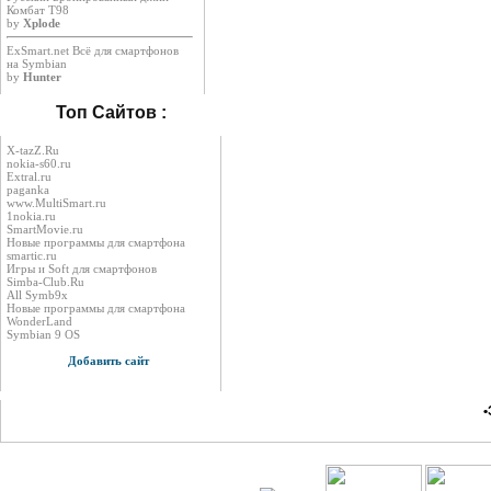
Комбат Т98
by
Xplode
ExSmart.net Всё для смартфонов
на Symbian
by
Hunter
Топ Сайтов :
X-tazZ.Ru
nokia-s60.ru
Extral.ru
paganka
www.MultiSmart.ru
1nokia.ru
SmartMovie.ru
Новые программы для смартфона
smartic.ru
Игры и Soft для смартфонов
Simba-Club.Ru
All Symb9x
Новые программы для смартфона
WonderLand
Symbian 9 OS
Добавить сайт
•