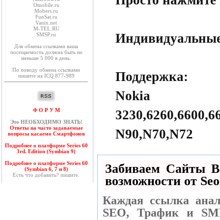
Просто нажмите 
Оmobile.ru
Mobers.ru
FunSat.ru
Vanix.net
M-TEL.RU
Индивидуальные
SMSP.ru
Для обмена ссылками ваша
посещаемость должна быть не
меньше 5 000 в день.
По поводу обмена ссылками
Поддержка:
пишите на ICQ 877-989
Nokia
Ф О Р У М
3230,6260,6600,6
Это НЕОБХОДИМО ЗНАТЬ!
Ответы на часто задаваемые
N90,N70,N72
вопросы касаемо Смартфонов
Подробнее о платформе Series 60
3rd. Edition (Symbian 9)
Подробнее о платформе Series 60
Забиваем Сайты 
(Symbian 6, 7 и 8)
Есть что добавить? пишите.
возможности от S
Каждая ссылка анал
SEO, Трафик и SM