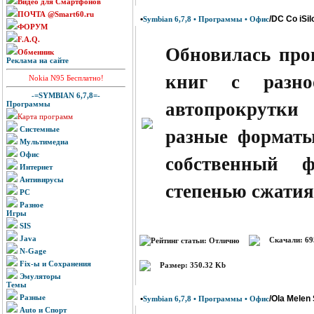
Видео для Смартфонов
ПОЧТА @Smart60.ru
•
/DC Co iSil
Symbian 6,7,8 • Программы • Офис
ФОРУМ
F.A.Q.
Обновилась про
Обменник
Реклама на сайте
книг с разно
Nokia N95 Бесплатно!
-=SYMBIAN 6,7,8=-
автопрокрутки
Программы
Карта программ
Системные
разные форматы
Мультимедиа
Офис
собственный 
Интернет
Антивирусы
степенью сжатия
PC
Разное
Игры
SIS
Java
Скачали: 69
N-Gage
Fix-ы и Сохранения
Размер: 350.32 Kb
Эмуляторы
Темы
Разные
•
/Ola Melen
Symbian 6,7,8 • Программы • Офис
Auto и Спорт