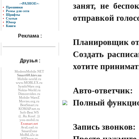
занят, не беспо
-=РАЗНОЕ=-
•
Прошивки
•
Ромы для сеги
•
Шрифты
отправкой голос
•
Статьи
•
Юмор
•
Книги
Реклама :
Планировщик от
Создать расписа
Друзья :
хотите принимат
ModernMobile.NET
Smart60.kiev.ua
Mobile-world.ru
www.MOBLEX.ru
SymbiWare.org
Авто-ответчик:
Nokia-World.ru
Dimonvideo.ru
Mobile-WareZ
Полный функцио
Movies.org.ru
BestSmart.ru
KOMAP.net.ru
Soft-Best.WS
((..Ru.Konf..))
you-mobil.ru
Exsmart.net
Запись звонков:
AvaLoad.ru
SmartZone
MoBiLiZe.in
AllDown.ru