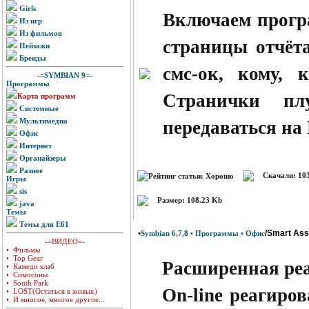
Girls
Включаем прогр
Из игр
Из фильмов
страницы отчёт
Пейзажи
Бренды
смс-ок, кому, 
-=SYMBIAN 9=-
Программы
Странички п
Карта программ
Системные
Мультимедиа
передаваться на
Офис
Интернет
Органайзеры
Разное
Скачали: 10
Игры
sis
Размер: 108.23 Kb
java
Темы
Темы для E61
•
/Smart Assi
Symbian 6,7,8 • Программы • Офис
-=ВИДЕО=-
• Фильмы
• Top Gear
Расширенная ре
• Камеди клаб
• Симпсоны
• South Park
On-line реагиро
• LOST(Остаться в живых)
• И многое, многое другое...