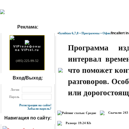
Реклама:
•
/Incallert 
Symbian 6,7,8 • Программы • Офис
Программа из
VIPтелефоны
на VIPtel.ru
интервал време
(495) 225-99-52
что поможет кон
Вход/Выход:
разговоров. Осо
Логин
или дорогостоящ
Пароль
Регистрация на сайте!
Забыли пароль?
Скачали: 243
Навигация по сайту:
Размер: 19.24 Kb