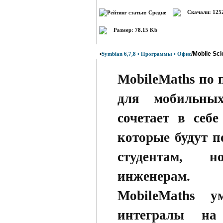
Скачали: 125
Размер: 78.15 Kb
•
/Mobile Sc
Symbian 6,7,8 • Программы • Офис
MobileMaths по 
для мобильны
сочетает в себ
которые будут 
студентам, 
инженерам.
MobileMaths у
интегралы на 