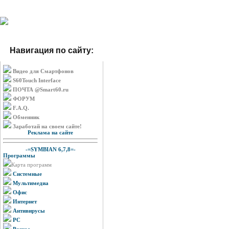
Навигация по сайту:
Видео для Смартфонов
S60Touch Interface
ПОЧТА @Smart60.ru
ФОРУМ
F.A.Q.
Обменник
Заработай на своем сайте!
Реклама на сайте
-=SYMBIAN 6,7,8=-
Программы
Карта программ
Системные
Мультимедиа
Офис
Интернет
Антивирусы
PC
Разное