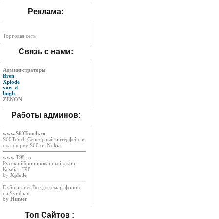
Реклама:
Торговая сеть
Связь с нами:
Администраторы
Bren
Xplode
yan_d
hugh
ZENON
Работы админов:
www.S60Touch.ru
S60Touch Сенсорный интерфейс в
платформе S60 от Nokia
www.T98.ru
Русский Бронированный джип -
Комбат Т98
by
Xplode
ExSmart.net Всё для смартфонов
на Symbian
by
Hunter
Топ Сайтов :