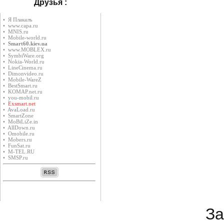
Друзья :
• Я Плакалъ
• www.capa.ru
• MNIS.ru
• Mobile-world.ru
•
Smart60.kiev.ua
• www.MOBLEX.ru
• SymbiWare.org
• Nokia-World.ru
• LineCinema.ru
• Dimonvideo.ru
• Mobile-WareZ
• BestSmart.ru
• KOMAP.net.ru
• you-mobil.ru
•
Exsmart.net
• AvaLoad.ru
• SmartZone
• MoBiLiZe.in
• AllDown.ru
• Оmobile.ru
• Mobers.ru
• FunSat.ru
• M-TEL.RU
• SMSP.ru
За