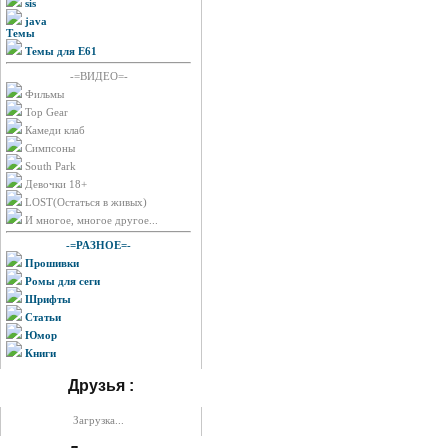
sis
java
Темы
Темы для E61
-=ВИДЕО=-
Фильмы
Top Gear
Камеди клаб
Симпсоны
South Park
Девочки 18+
LOST(Остаться в живых)
И многое, многое другое...
-=РАЗНОЕ=-
Прошивки
Ромы для сеги
Шрифты
Статьи
Юмор
Книги
Друзья :
Загрузка...