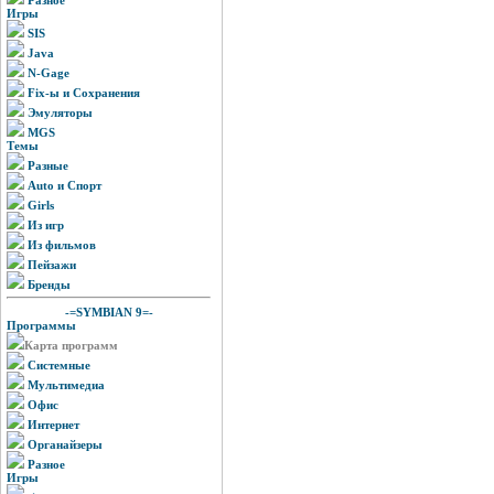
Игры
SIS
Java
N-Gage
Fix-ы и Сохранения
Эмуляторы
MGS
Темы
Разные
Auto и Спорт
Girls
Из игр
Из фильмов
Пейзажи
Бренды
-=SYMBIAN 9=-
Программы
Карта программ
Системные
Мультимедиа
Офис
Интернет
Органайзеры
Разное
Игры