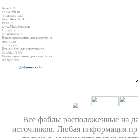
X-tazZ.Ru
nokia-s60.ru
Фильмы онлай
NewFilmZ.NET
Extral.ru
www.MultiSmart.ru
1nokia.ru
SmartMovie.ru
Новые программы для смартфона
smartic.ru
mobi-style
Игры и Soft для смартфонов
Symbian 9 OS
Новые программы для смартфона
All Symb9x
Добавить сайт
•
Все файлы расположенные на д
источников. Любая информация пре