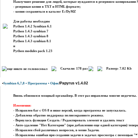
Наилучшее решение для людей, которые нуждаются в резервном копировании 
- резервная копия в TXT и HTML формате;
- копия сохраняться в каталог E:/DyMZ
Для работы необходим
Python 1.4.2 Symbian 6.1
Python 1.4.3 symbian 7
Python 1.4.3 symbian 8
Python 1.4.3 symbian 8.1
и
Python modules pack 1.23
Скачали: 178 раз
Размер: 7.02 Kb
•
/Papyrus v1.4.02
Symbian 6,7,8 • Программы • Офис
Вновь обновился мощный органайзер. В этот раз иправлены многие недочеты.
Изменения:
- Исправлен баг с OS 8 и ниже версий, когда программа не запускалась.
- Добавлена обратно поддержка полноэкранного режима.
- Вернулась функция Создать / Редактировать элемент и удалить текст
- Авто-удаление "Нет Категории" (при добавлении еще одной категории) теперь
- Исправлен сбой различных вопросов, в меню Задачи.
- Исправлены ошибки при создании задачи в задачах просмотра с помощью "*