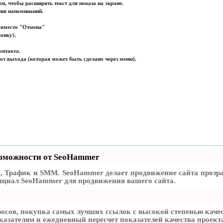
н, чтобы расширять текст для показа на экране.
ния напоминаний.
 вместо "Отмена"
конку).
онтакта.
 от выхода (которая может быть сделано через меню).
зможности от SeoHammer
, Трафик и SMM.
SeoHammer делает продвижение сайта прозра
енциал SeoHammer для продвижения вашего сайта.
осов, покупка самых лучших ссылок с высокой степенью качес
казателям и ежедневный пересчет показателей качества проект