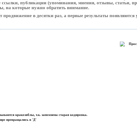
ссылки, публикации (упоминания, мнения, отзывы, статьи, пр
сы, на которые нужно обратить внимание.
ет продвижение в десятки раз, а первые результаты появляются 
Прос
ываются кракозяблы, т.к. запомнена старая кодировка.
ире превращались в 'Д'