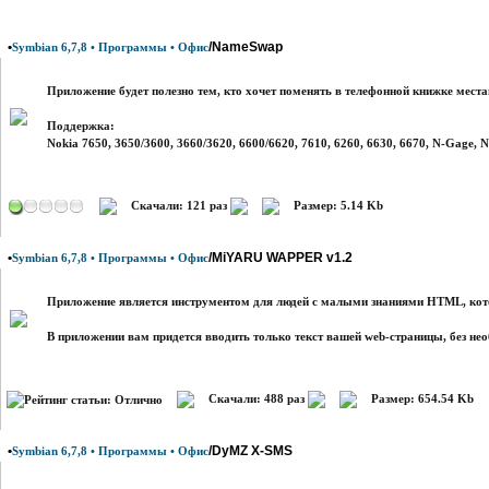
•
/NameSwap
Symbian 6,7,8 • Программы • Офис
Приложение будет полезно тем, кто хочет поменять в телефонной книжке мест
Поддержка:
Nokia 7650, 3650/3600, 3660/3620, 6600/6620, 7610, 6260, 6630, 6670, N-Gage,
Скачали: 121 раз
Размер: 5.14 Kb
•
/MiYARU WAPPER v1.2
Symbian 6,7,8 • Программы • Офис
Приложение является инструментом для людей с малыми знаниями HTML, кото
В приложении вам придется вводить только текст вашей web-страницы, без не
Скачали: 488 раз
Размер: 654.54 Kb
•
/DyMZ X-SMS
Symbian 6,7,8 • Программы • Офис