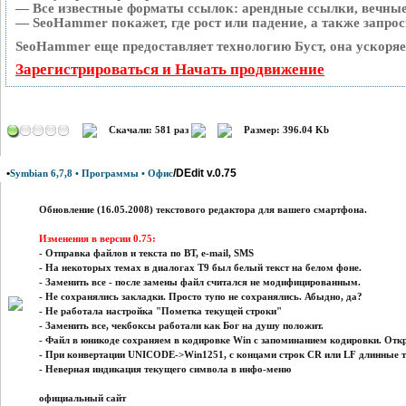
— Все известные форматы ссылок: арендные ссылки, вечные 
— SeoHammer покажет, где рост или падение, а также запро
SeoHammer еще предоставляет технологию
Буст
, она ускоря
Зарегистрироваться и Начать продвижение
Скачали: 581 раз
Размер: 396.04 Kb
•
/DEdit v.0.75
Symbian 6,7,8 • Программы • Офис
Обновление (16.05.2008) текстового редактора для вашего смартфона.
Изменения в версии 0.75:
- Отправка файлов и текста по BT, e-mail, SMS
- На некоторых темах в диалогах Т9 был белый текст на белом фоне.
- Заменить все - после замены файл считался не модифицированным.
- Не сохранялись закладки. Просто тупо не сохранялись. Абыдно, да?
- Не работала настройка "Пометка текущей строки"
- Заменить все, чекбоксы работали как Бог на душу положит.
- Файл в юникоде сохраняем в кодировке Win с запоминанием кодировки. Откр
- При конвертации UNICODE->Win1251, с концами строк CR или LF длинные т
- Неверная индикация текущего символа в инфо-меню
официальный сайт