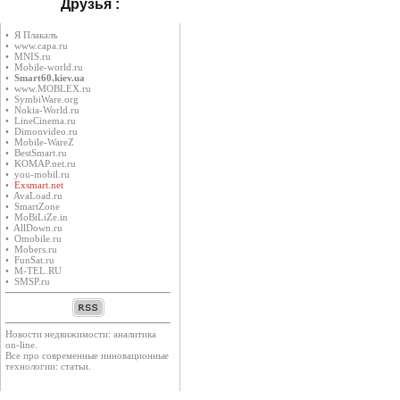
Друзья :
• Я Плакалъ
• www.capa.ru
• MNIS.ru
• Mobile-world.ru
•
Smart60.kiev.ua
• www.MOBLEX.ru
• SymbiWare.org
• Nokia-World.ru
• LineCinema.ru
• Dimonvideo.ru
• Mobile-WareZ
• BestSmart.ru
• KOMAP.net.ru
• you-mobil.ru
•
Exsmart.net
• AvaLoad.ru
• SmartZone
• MoBiLiZe.in
• AllDown.ru
• Оmobile.ru
• Mobers.ru
• FunSat.ru
• M-TEL.RU
• SMSP.ru
Новости недвижимости: аналитика
on-line.
Все про современные инновационные
технологии: статьи.