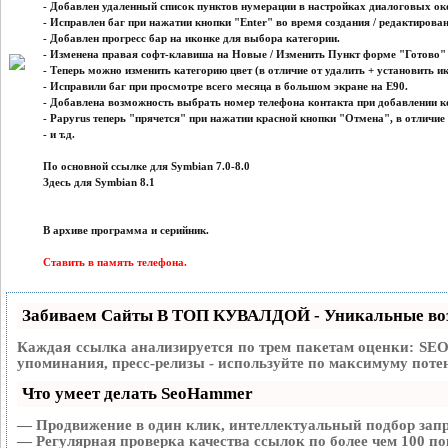
- Добавлен удаленный список пунктов нумерации в настройках диалоговых око
- Исправлен баг при нажатии кнопки "Enter" во время создания / редактирова
- Добавлен прогресс бар на иконке для выбора категории.
- Изменена правая софт-клавиша на Новые / Изменить Пункт форме "Готово"
- Теперь можно изменить категорию цвет (в отличие от удалить + установить и
- Исправили баг при просмотре всего месяца в большом экране на E90.
- Добавлена возможность выбрать номер телефона контакта при добавлении к
- Papyrus теперь "прячется" при нажатии красной кнопки "Отмена", в отличие
- и т.д.
По основной ссылке для Symbian 7.0-8.0
Здесь для Symbian 8.1
В архиве программа и серийник.
Ставить в память телефона.
Забиваем Сайты В ТОП КУВАЛДОЙ - Уникальные во
Каждая ссылка анализируется по трем пакетам оценки:
SEO
упоминания, пресс-релизы - используйте по максимуму пот
Что умеет делать SeoHammer
— Продвижение в один клик, интеллектуальный подбор запр
— Регулярная проверка качества ссылок по более чем 100 по