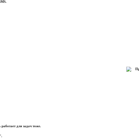
SMS.
Пр
 работает для задач тоже.
".