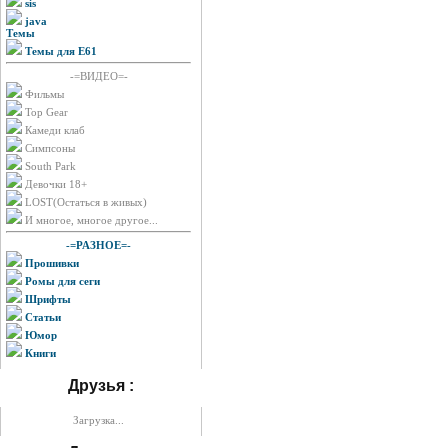
sis
java
Темы
Темы для E61
-=ВИДЕО=-
Фильмы
Top Gear
Камеди клаб
Симпсоны
South Park
Девочки 18+
LOST(Остаться в живых)
И многое, многое другое...
-=РАЗНОЕ=-
Прошивки
Ромы для сеги
Шрифты
Статьи
Юмор
Книги
Друзья :
Загрузка...