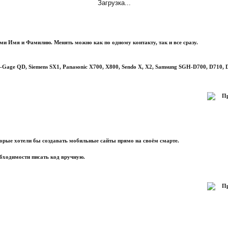
Загрузка...
ами Имя и Фамилию. Менять можно как по одному контакту, так и все сразу.
 N-Gage QD, Siemens SX1, Panasonic X700, X800, Sendo X, X2, Samsung SGH-D700, D710, D
Пр
рые хотели бы создавать мобильные сайты прямо на своём смарте.
обходимости писать код вручную.
Пр