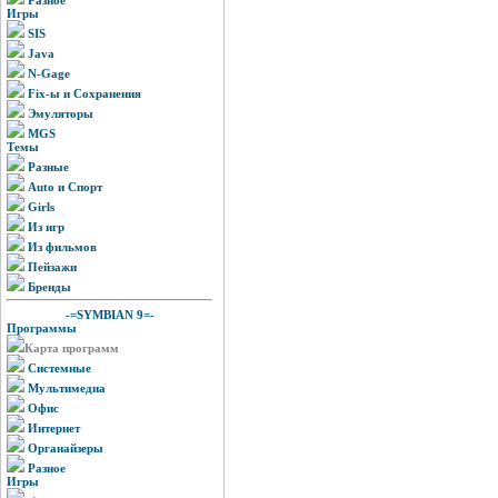
Игры
SIS
Java
N-Gage
Fix-ы и Сохранения
Эмуляторы
MGS
Темы
Разные
Auto и Спорт
Girls
Из игр
Из фильмов
Пейзажи
Бренды
-=SYMBIAN 9=-
Программы
Карта программ
Системные
Мультимедиа
Офис
Интернет
Органайзеры
Разное
Игры