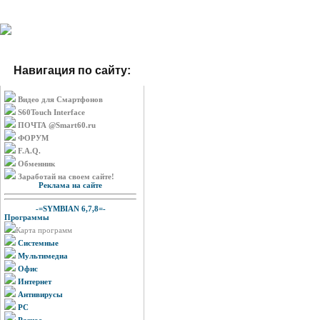
Навигация по сайту:
Видео для Смартфонов
S60Touch Interface
ПОЧТА @Smart60.ru
ФОРУМ
F.A.Q.
Обменник
Заработай на своем сайте!
Реклама на сайте
-=SYMBIAN 6,7,8=-
Программы
Карта программ
Системные
Мультимедиа
Офис
Интернет
Антивирусы
PC
Разное