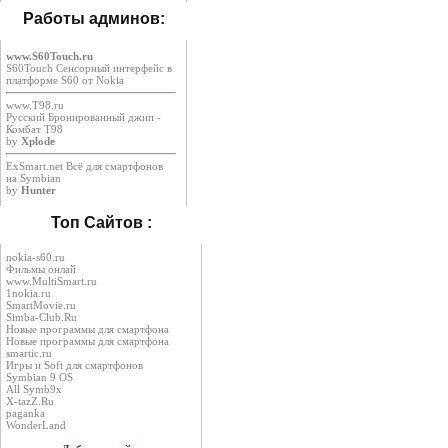
Работы админов:
www.S60Touch.ru
S60Touch Сенсорный интерфейс в
платформе S60 от Nokia
www.T98.ru
Русский Бронированный джип -
Комбат Т98
by
Xplode
ExSmart.net Всё для смартфонов
на Symbian
by
Hunter
Топ Сайтов :
nokia-s60.ru
Фильмы онлай
www.MultiSmart.ru
1nokia.ru
SmartMovie.ru
Simba-Club.Ru
Новые программы для смартфона
Новые программы для смартфона
smartic.ru
Игры и Soft для смартфонов
Symbian 9 OS
All Symb9x
X-tazZ.Ru
paganka
WonderLand