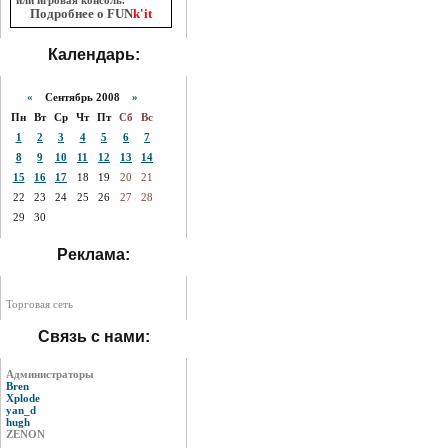
или игровая консоль.
Подробнее о FUN
k'it
Календарь:
«
Сентябрь 2008
»
Пн
Вт
Ср
Чт
Пт
Сб
Вс
1
2
3
4
5
6
7
8
9
10
11
12
13
14
15
16
17
18
19
20
21
22
23
24
25
26
27
28
29
30
Реклама:
Торговая сеть
Связь с нами:
Администраторы
Bren
Xplode
yan_d
hugh
ZENON