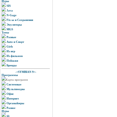
Игры
SIS
Java
N-Gage
Fix-ы и Сохранения
Эмуляторы
MGS
Темы
Разные
Auto и Спорт
Girls
Из игр
Из фильмов
Пейзажи
Бренды
-=SYMBIAN 9=-
Программы
Карта программ
Системные
Мультимедиа
Офис
Интернет
Органайзеры
Разное
Игры
sis