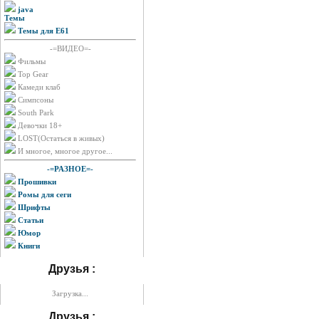
java
Темы
Темы для E61
-=ВИДЕО=-
Фильмы
Top Gear
Камеди клаб
Симпсоны
South Park
Девочки 18+
LOST(Остаться в живых)
И многое, многое другое...
-=РАЗНОЕ=-
Прошивки
Ромы для сеги
Шрифты
Статьи
Юмор
Книги
Друзья :
Загрузка...
Друзья :