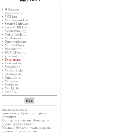
• Я Плакалъ
• www.capa.ru
• MNIS.ru
• Mobile-world.ru
•
Smart60.kiev.ua
• www.MOBLEX.ru
• SymbiWare.org
• Nokia-World.ru
• LineCinema.ru
• Dimonvideo.ru
• Mobile-WareZ
• BestSmart.ru
• KOMAP.net.ru
• you-mobil.ru
•
Exsmart.net
• AvaLoad.ru
• SmartZone
• MoBiLiZe.in
• AllDown.ru
• Оmobile.ru
• Mobers.ru
• FunSat.ru
• M-TEL.RU
• SMSP.ru
спа капсула neoqi
цены на ноутбуки hp compaq в
интернете
Как открыть машину Помощь на
дороге круглосуточно.
Москва и область - техпомощь на
дорогах. Круглосуточно.