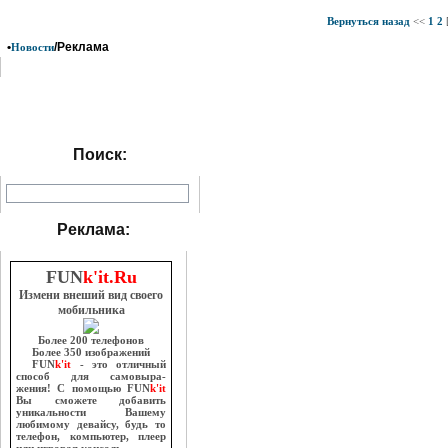
Вернуться назад
<<
1
2
•
/Реклама
Новости
Поиск:
Реклама:
FUN
k'it.Ru
Измени внеший вид своего
мобильника
Более 200 телефонов
Более 350 изображений
FUN
k'it
- это отличный
способ для самовыра-
жения! С помощью FUN
k'it
Вы сможете добавить
уникальности Вашему
любимому девайсу, будь то
телефон, компьютер, плеер