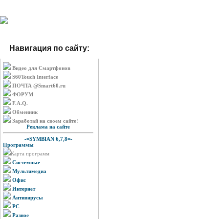
Навигация по сайту:
Видео для Смартфонов
S60Touch Interface
ПОЧТА @Smart60.ru
ФОРУМ
F.A.Q.
Обменник
Заработай на своем сайте!
Реклама на сайте
-=SYMBIAN 6,7,8=-
Программы
Карта программ
Системные
Мультимедиа
Офис
Интернет
Антивирусы
PC
Разное