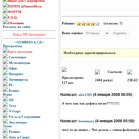
Видео для Смартфонов
ПОЧТА @Smart60.ru
ФОРУМ
F.A.Q.
Обменник
Рейтинг:
(голосов: 7)
Реклама на сайте
Ваша оценка:
Nokia N95 Бесплатно!
-=SYMBIAN 6,7,8=-
Программы
Карта программ
Необходимо зарегистрироваться
Системные
Мультимедиа
Офис
Скачали:
Р
Интернет
Просмотрено:
Антивирусы
2404 раз(а)
238.42
127 раз
PC
Разное
Игры
Написал:
(4 января 2008 06:05)
alex1305
SIS
А чего она так дофига весит???!!!!!!
Java
N-Gage
Fix-ы и Сохранения
Написал:
(4 января 2008 05:50)
bonanzzza
Эмуляторы
Темы
чего-то не понял... Что делать с этими файлами
Разные
Auto и Спорт