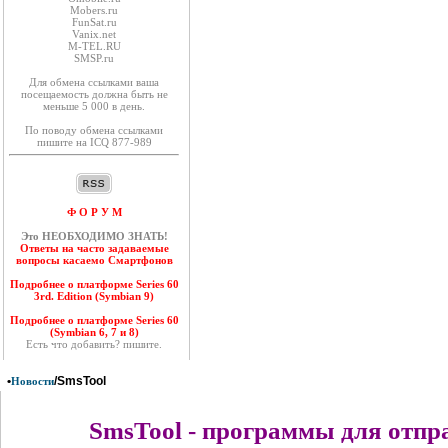
Mobers.ru
FunSat.ru
Vanix.net
M-TEL.RU
SMSP.ru
Для обмена ссылками ваша
посещаемость должна быть не
меньше 5 000 в день.
По поводу обмена ссылками
пишите на ICQ 877-989
Ф О Р У М
Это НЕОБХОДИМО ЗНАТЬ!
Ответы на часто задаваемые
вопросы касаемо Смартфонов
Подробнее о платформе Series 60
3rd. Edition (Symbian 9)
Подробнее о платформе Series 60
(Symbian 6, 7 и 8)
Есть что добавить? пишите.
•
/SmsTool
Новости
SmsTool - программы для отпр