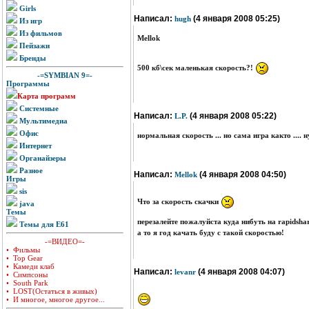
Girls
Написал:
(4 января 2008 05:25)
hugh
Из игр
Из фильмов
Mellok
Пейзажи
Бренды
500 кб\сек маленькая скорость?!
-=SYMBIAN 9=-
Программы
Карта программ
Системные
Написал:
(4 января 2008 05:22)
L.P.
Мультимедиа
Офис
нормальная скорость ... но сама игра както .... 
Интернет
Органайзеры
Разное
Написал:
(4 января 2008 04:50)
Mellok
Игры
sis
Что за скорость скачки
java
Темы
перезалейте пожалуйста куда нибуть на rapidsha
Темы для E61
а то я год качать буду с такой скоростью!
-=ВИДЕО=-
• Фильмы
• Top Gear
• Камеди клаб
Написал:
(4 января 2008 04:07)
levanr
• Симпсоны
• South Park
• LOST(Остаться в живых)
• И многое, многое другое...