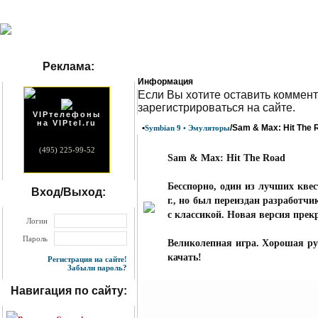
Реклама:
Информация
Eсли Вы хотите оставить коммент
зарегистрироваться на сайте.
VIPтелефоны
на VIPtel.ru
•
/Sam & Max: Hit The
Symbian 9 • Эмуляторы
(495) 225-99-52
Sam & Max: Hit The Road
Бесспорно, один из лучших кве
Вход/Выход:
г., но был переиздан разработч
с классикой. Новая версия прекр
Логин
Пароль
Великолепная игра. Хорошая рус
качать!
Регистрация на сайте!
Забыли пароль?
Навигация по сайту: