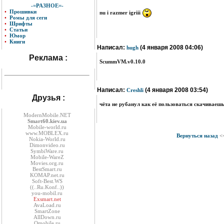
-=РАЗНОЕ=-
•
Прошивки
nu i razmer igriii
•
Ромы для сеги
•
Шрифты
•
Статьи
•
Юмор
•
Книги
Написал:
(4 января 2008 04:06)
hugh
Реклама :
ScummVM.v0.10.0
Написал:
(4 января 2008 03:54)
Creshli
Друзья :
чёта не рубанул как её пользоваться скачиваеш
ModernMobile.NET
Smart60.kiev.ua
Mobile-world.ru
www.MOBLEX.ru
Вернуться назад
<
Nokia-World.ru
Dimonvideo.ru
SymbiWare.ru
Mobile-WareZ
Movies.org.ru
BestSmart.ru
KOMAP.net.ru
Soft-Best.WS
((..Ru.Konf..))
you-mobil.ru
Exsmart.net
AvaLoad.ru
SmartZone
AllDown.ru
Оmobile.ru