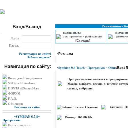
Вход/Выход:
Уникальные сбо
«Joke-BOX»
:
«Love-B
смс приколы и розыгрыши!
признани
Логин
[Скачать]
Пароль
•Реклама
Регистрация на сайте!
Забыли пароль?
Навигация по сайту:
•
/Best 
Symbian 9.4 Touch • Программы • Офис
Видео для Смартфонов
Программа-напоминалка о пропущенных 
S60Touch Interface
Можно выбрать время, в течение которо
ПОЧТА @Smart60.ru
сигнал, вибрация.
ФОРУМ
F.A.Q.
Обменник
Скачали: 10
Реклама на сайте
-=SYMBIAN 6,7,8=-
Размер: 166.86 Kb
Программы
Карта программ