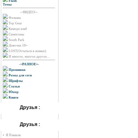
Flash
Темы
-=ВИДЕО=-
Фильмы
Top Gear
Камеди клаб
Симпсоны
South Park
Девочки 18+
LOST(Остаться в живых)
И многое, многое другое...
-=РАЗНОЕ=-
Прошивки
Ромы для сеги
Шрифты
Статьи
Юмор
Книги
Друзья :
Друзья :
• Я Плакалъ