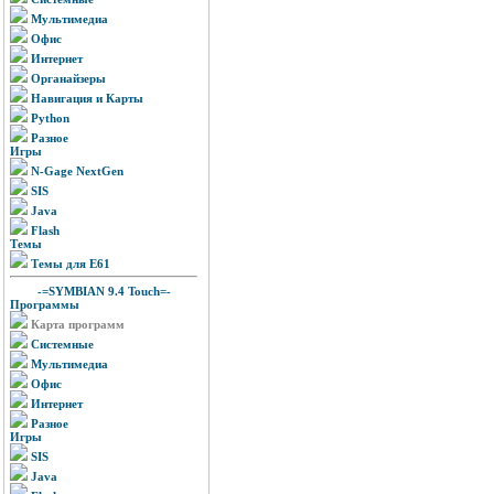
Мультимедиа
Офис
Интернет
Органайзеры
Навигация и Карты
Python
Разное
Игры
N-Gage NextGen
SIS
Java
Flash
Темы
Темы для E61
-=SYMBIAN 9.4 Touch=-
Программы
Карта программ
Системные
Мультимедиа
Офис
Интернет
Разное
Игры
SIS
Java