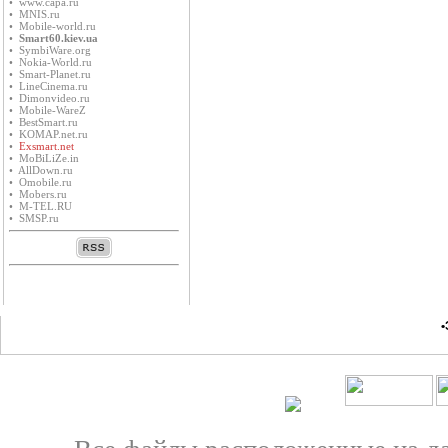
• www.capa.ru
• MNIS.ru
• Mobile-world.ru
•
Smart60.kiev.ua
• SymbiWare.org
• Nokia-World.ru
• Smart-Planet.ru
• LineCinema.ru
• Dimonvideo.ru
• Mobile-WareZ
• BestSmart.ru
• KOMAP.net.ru
•
Exsmart.net
• MoBiLiZe.in
• AllDown.ru
• Оmobile.ru
• Mobers.ru
• M-TEL.RU
• SMSP.ru
•