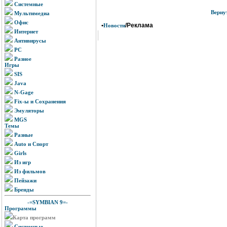
Системные
Верну
Мультимедиа
Офис
•
/Реклама
Новости
Интернет
Антивирусы
PC
Разное
Игры
SIS
Java
N-Gage
Fix-ы и Сохранения
Эмуляторы
MGS
Темы
Разные
Auto и Спорт
Girls
Из игр
Из фильмов
Пейзажи
Бренды
-=SYMBIAN 9=-
Программы
Карта программ
Системные