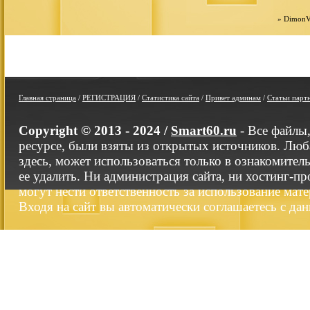
»
DimonV
Главная страница
/
РЕГИСТРАЦИЯ
/
Статистика сайта
/
Привет админам
/
Статьи парт
Copyright © 2013 - 2024 /
Smart60.ru
- Все файлы
ресурсе, были взяты из открытых источников. Люб
здесь, может использоваться только в ознакомител
ее удалить. Ни администрация сайта, ни хостинг-п
могут нести ответственность за использование мате
Входя на сайт вы автоматически соглашаетесь с да