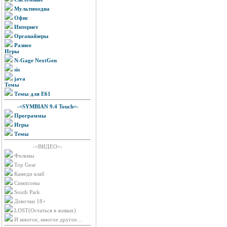
Мультимедиа
Офис
Интернет
Органайзеры
Разное
Игры
N-Gage NextGen
sis
java
Темы
Темы для E61
-=SYMBIAN 9.4 Touch=-
Программы
Игры
Темы
-=ВИДЕО=-
Фильмы
Top Gear
Камеди клаб
Симпсоны
South Park
Девочки 18+
LOST(Остаться в живых)
И многое, многое другое...