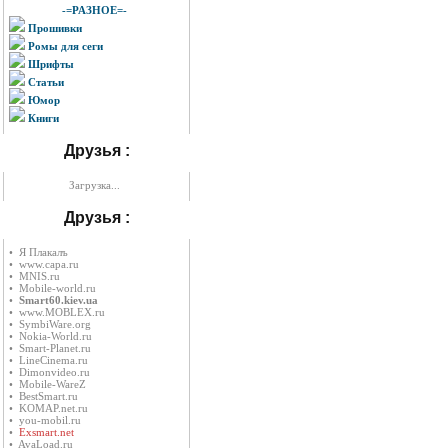
-=РАЗНОЕ=-
Прошивки
Ромы для сеги
Шрифты
Статьи
Юмор
Книги
Друзья :
Загрузка...
Друзья :
• Я Плакалъ
• www.capa.ru
• MNIS.ru
• Mobile-world.ru
•
Smart60.kiev.ua
• www.MOBLEX.ru
• SymbiWare.org
• Nokia-World.ru
• Smart-Planet.ru
• LineCinema.ru
• Dimonvideo.ru
• Mobile-WareZ
• BestSmart.ru
• KOMAP.net.ru
• you-mobil.ru
•
Exsmart.net
• AvaLoad.ru