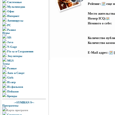
Системные
Рейтинг:
еще н
Мультимедиа
Офис
Место жительства
Интернет
Номер ICQ:
Антивирусы
Немного о себе:
PC
Разное
Игры
SIS
Количество пуб
Java
Количество комм
N-Gage
Fix-ы и Сохранения
E-Mail адрес:
Эмуляторы
MGS
Темы
Разные
Auto и Спорт
Girls
Из игр
Из фильмов
Пейзажи
Бренды
-=SYMBIAN 9=-
Программы
Карта программ
Системные