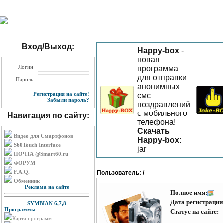
Вход/Выход:
Happy-box
-
новая
Логин
программа
для отправки
Пароль
анонимных
Регистрация на сайте!
смс
Забыли пароль?
поздравлений
с мобильного
Навигация по сайту:
телефона!
Скачать
Видео для Смартфонов
Happy-box
:
S60Touch Interface
jar
ПОЧТА @Smart60.ru
ФОРУМ
F.A.Q.
Пользователь: /
Обменник
Реклама на сайте
Полное имя:
Дата регистрации
-=SYMBIAN 6,7,8=-
Программы
Статус на сайте
Карта программ