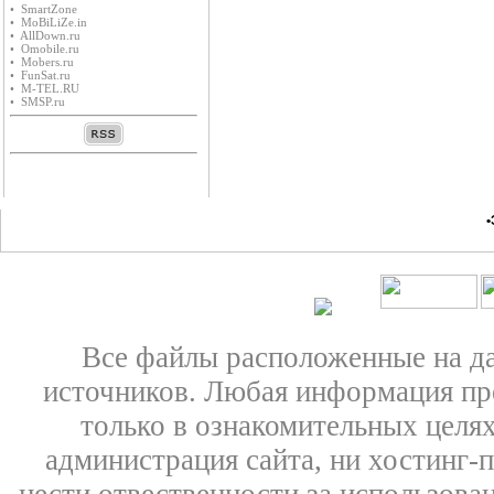
• SmartZone
• MoBiLiZe.in
• AllDown.ru
• Оmobile.ru
• Mobers.ru
• FunSat.ru
• M-TEL.RU
• SMSP.ru
•
Все файлы расположенные на д
источников. Любая информация пре
только в ознакомительных целях
администрация сайта, ни хостинг-